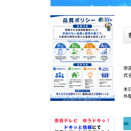
奈
式
本
外