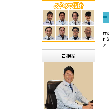
数
作
ア
ご挨拶