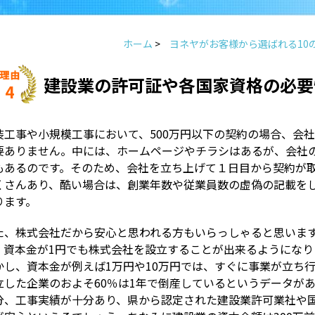
ホーム
>
ヨネヤがお客様から選ばれる10
建設業の許可証や各国家資格の必要
4
装工事や小規模工事において、500万円以下の契約の場合、会
要ありません。中には、ホームページやチラシはあるが、会社
もあるのです。そのため、会社を立ち上げて１日目から契約が
くさんあり、酷い場合は、創業年数や従業員数の虚偽の記載を
ります。
た、株式会社だから安心と思われる方もいらっしゃると思います
、資本金が1円でも株式会社を設立することが出来るようになり
かし、資本金が例えば1万円や10万円では、すぐに事業が立ち
立した企業のおよそ60％は1年で倒産しているというデータが
分、工事実績が十分あり、県から認定された建設業許可業社や