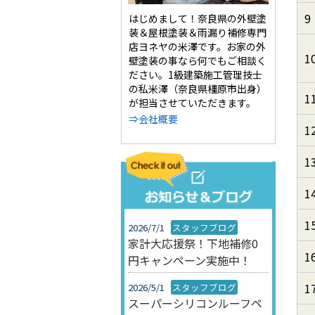
9
はじめまして！奈良県の外壁塗
装＆屋根塗装＆雨漏り補修専門
店ヨネヤの米澤です。お家の外
1
壁塗装の事なら何でもご相談く
ださい。1級建築施工管理技士
の私米澤（奈良県橿原市出身）
1
が担当させていただきます。
⇒会社概要
1
1
1
1
2026/7/1
スタッフブログ
家計大応援祭！下地補修0
1
円キャンペーン実施中！
1
2026/5/1
スタッフブログ
スーパーシリコンルーフペ