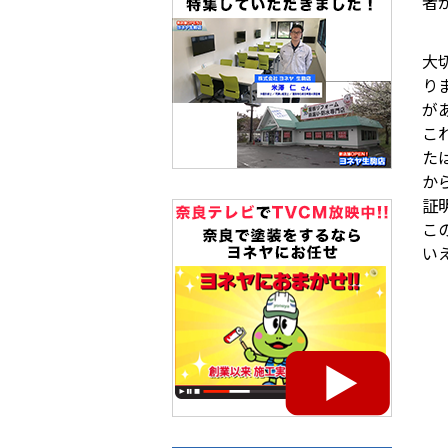
者
大
り
が
こ
た
か
証
こ
い