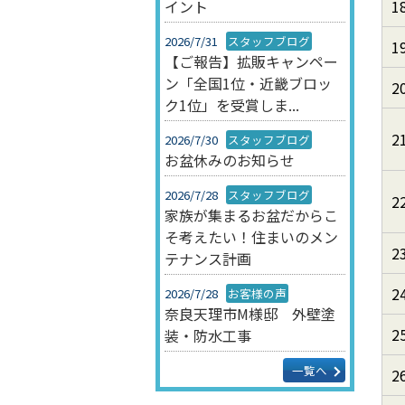
1
イント
2026/7/31
スタッフブログ
1
【ご報告】拡販キャンペー
ン「全国1位・近畿ブロッ
2
ク1位」を受賞しま...
2
2026/7/30
スタッフブログ
お盆休みのお知らせ
2026/7/28
スタッフブログ
2
家族が集まるお盆だからこ
そ考えたい！住まいのメン
2
テナンス計画
2
2026/7/28
お客様の声
奈良天理市M様邸 外壁塗
2
装・防水工事
一覧へ
2