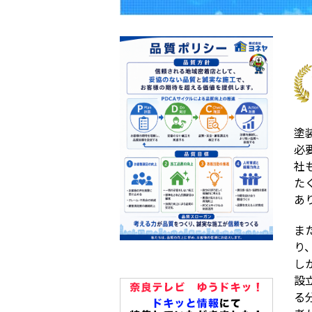
塗
必
社
た
あ
ま
り
し
設
る