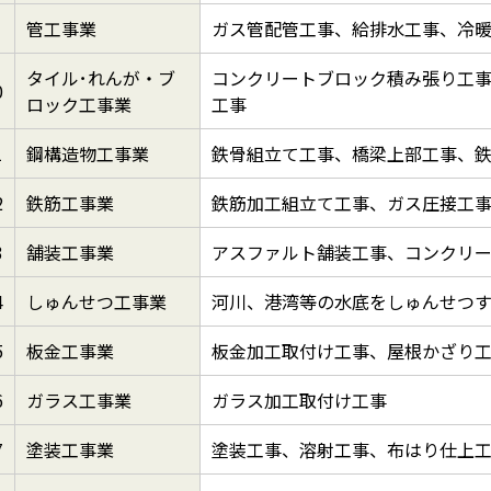
管工事業
ガス管配管工事、給排水工事、冷
タイル･れんが・ブ
コンクリートブロック積み張り工
0
ロック工事業
工事
1
鋼構造物工事業
鉄骨組立て工事、橋梁上部工事、
2
鉄筋工事業
鉄筋加工組立て工事、ガス圧接工
3
舗装工事業
アスファルト舗装工事、コンクリ
4
しゅんせつ工事業
河川、港湾等の水底をしゅんせつ
5
板金工事業
板金加工取付け工事、屋根かざり
6
ガラス工事業
ガラス加工取付け工事
7
塗装工事業
塗装工事、溶射工事、布はり仕上