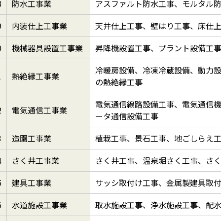
8
防水工事業
アスファルト防水工事、モルタル
9
内装仕上工事業
天井仕上工事、壁はり工事、床仕
0
機械器具設置工事業
昇降機設置工事、プラント設備工
冷暖房設備、冷凍冷蔵設備、動力
1
熱絶縁工事業
の熱絶縁工事
電気通信線路設備工事、電気通信
2
電気通信工事業
ータ通信設備工事
3
造園工事業
植栽工事、景石工事、地ごしらえ
4
さく井工事業
さく井工事、温泉堀さく工事、さ
5
建具工事業
サッシ取付け工事、金属製建具取
6
水道施設工事業
取水施設工事、浄水施設工事、配