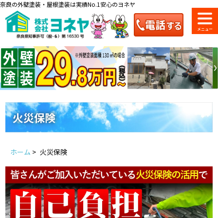
奈良の外壁塗装・屋根塗装は実績No.1安心のヨネヤ
ショールーム
料金一覧
会社案内
のご紹介
火災保険
お問い合わせ
来店予約
お電話
お見積り
ホーム
>
火災保険
地域の事例がいっぱい
ヨネヤの施工実績
Home
お客様の声