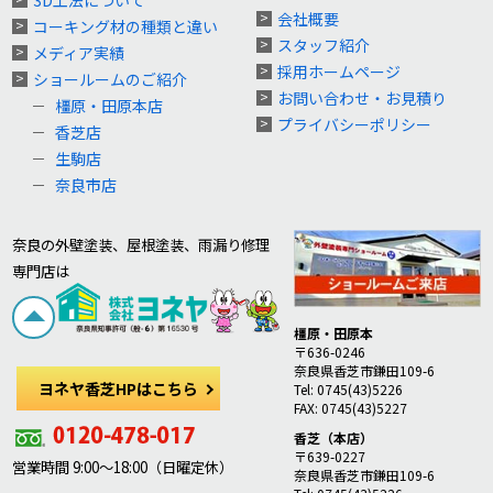
3D工法について
会社概要
コーキング材の種類と違い
スタッフ紹介
メディア実績
採用ホームページ
ショールームのご紹介
お問い合わせ・お見積り
橿原・田原本店
プライバシーポリシー
香芝店
生駒店
奈良市店
奈良の外壁塗装、屋根塗装、雨漏り修理
専門店は
橿原・田原本
〒636-0246
奈良県香芝市鎌田109-6
ヨネヤ香芝HPはこちら
Tel: 0745(43)5226
FAX: 0745(43)5227
香芝（本店）
〒639-0227
営業時間 9:00～18:00（日曜定休）
奈良県香芝市鎌田109-6