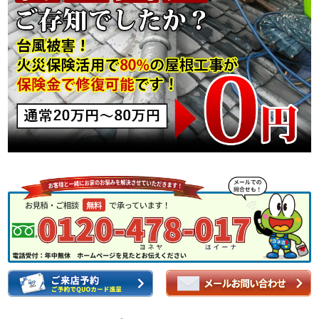
スタッフ紹介
よくあるご質問
スタッフブログ
屋根リフォームについて
雨漏りについて
雨漏りの施工実績
ヨネヤがお客様から選ばれる10の
リフォームローン
理由
工場倉庫改修
アパート・マンション修繕
見積もりシミュレーション