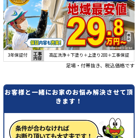
スタッフ紹介
よくあるご質問
スタッフブログ
屋根リフォームについて
雨漏りについて
雨漏りの施工実績
工事
3年保証付
高圧洗浄＋下塗り＋上塗り2回＋工事保証
内容
ヨネヤがお客様から選ばれる10の
リフォームローン
足場・付帯抜き、税込価格です
理由
工場倉庫改修
アパート・マンション修繕
お客様と一緒にお家のお悩み解決させて頂
見積もりシミュレーション
きます！