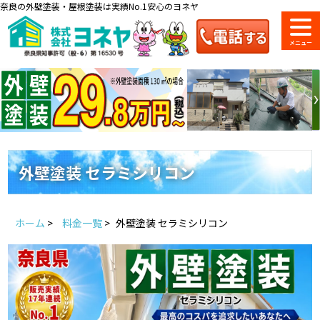
奈良の外壁塗装・屋根塗装は実績No.1安心のヨネヤ
ショールーム
料金一覧
会社案内
のご紹介
外壁塗装 セラミシリコン
お問い合わせ
来店予約
お電話
お見積り
ホーム
>
料金一覧
>
外壁塗装 セラミシリコン
地域の事例がいっぱい
ヨネヤの施工実績
Home
お客様の声