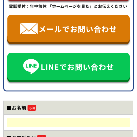
■お名前
必須