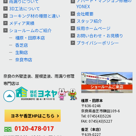
アパート・マンション修繕の
雨漏りについて
YONEX
3D工法について
会社概要
コーキング材の種類と違い
スタッフ紹介
メディア実績
採用ホームページ
ショールームのご紹介
お問い合わせ・お見積り
橿原・田原本店
プライバシーポリシー
香芝店
生駒店
奈良市店
奈良の外壁塗装、屋根塗装、雨漏り修理
専門店は
橿原・田原本
〒636-0246
奈良県香芝市鎌田109-6
ヨネヤ香芝HPはこちら
Tel: 0745(43)5226
FAX: 0745(43)5227
香芝（本店）
〒639-0227