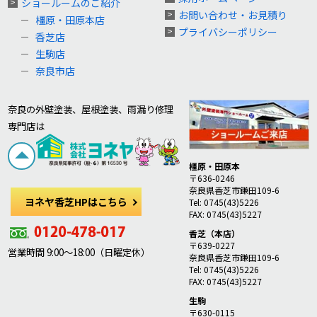
ショールームのご紹介
お問い合わせ・お見積り
橿原・田原本店
プライバシーポリシー
香芝店
生駒店
奈良市店
奈良の外壁塗装、屋根塗装、雨漏り修理
専門店は
橿原・田原本
〒636-0246
奈良県香芝市鎌田109-6
ヨネヤ香芝HPはこちら
Tel: 0745(43)5226
FAX: 0745(43)5227
香芝（本店）
〒639-0227
営業時間 9:00～18:00（日曜定休）
奈良県香芝市鎌田109-6
Tel: 0745(43)5226
FAX: 0745(43)5227
生駒
〒630-0115