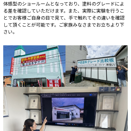
体感型のショールームとなっており、塗料のグレードによ
る差を確認していただけます。また、実際に実験を行うこ
スタッフ紹介
よくあるご質問
とでお客様ご自身の目で見て、手で触れてその違いを確認
して頂くことが可能です。ご家族みなさまでお立ちより下
スタッフブログ
屋根リフォームについて
さい。
雨漏りについて
雨漏りの施工実績
ヨネヤがお客様から選ばれる10の
リフォームローン
理由
工場倉庫改修
アパート・マンション修繕
見積もりシミュレーション