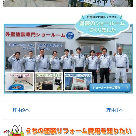
理由9へ
理由1へ