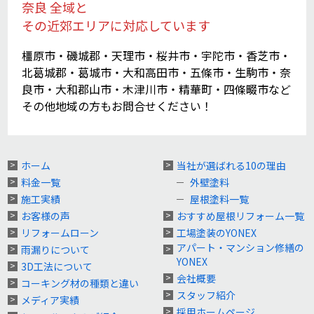
奈良 全域と
その近郊エリアに対応しています
橿原市・磯城郡・天理市・桜井市・宇陀市・香芝市・
北葛城郡・葛城市・大和高田市・五條市・生駒市・奈
良市・大和郡山市・木津川市・精華町・四條畷市など
その他地域の方もお問合せください！
ホーム
当社が選ばれる10の理由
料金一覧
外壁塗料
施工実績
屋根塗料一覧
お客様の声
おすすめ屋根リフォーム一覧
リフォームローン
工場塗装のYONEX
アパート・マンション修繕の
雨漏りについて
YONEX
3D工法について
会社概要
コーキング材の種類と違い
スタッフ紹介
メディア実績
採用ホームページ