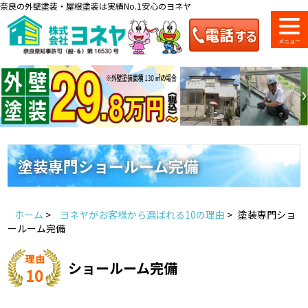
奈良の外壁塗装・屋根塗装は実績No.1安心のヨネヤ
ショールーム
料金一覧
会社案内
のご紹介
塗装専門ショールーム完備
お問い合わせ
来店予約
お電話
お見積り
ホーム
>
ヨネヤがお客様から選ばれる10の理由
>
塗装専門ショ
ールーム完備
地域の事例がいっぱい
ヨネヤの施工実績
ショールーム完備
10
Home
お客様の声