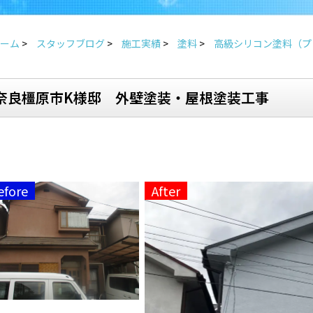
ーム
>
スタッフブログ
>
施工実績
>
塗料
>
高級シリコン塗料（プ
奈良橿原市K様邸 外壁塗装・屋根塗装工事