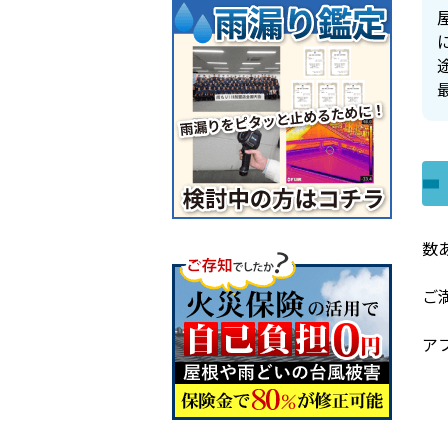
数
ご
ア