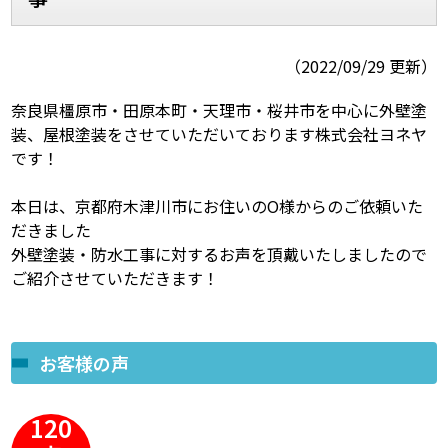
スタッフ紹介
よくあるご質問
（2022/09/29 更新）
スタッフブログ
屋根リフォームについて
奈良県橿原市・田原本町・天理市・桜井市を中心に外壁塗
装、屋根塗装をさせていただいております株式会社ヨネヤ
雨漏りについて
雨漏りの施工実績
です！
ヨネヤがお客様から選ばれる10の
リフォームローン
本日は、京都府木津川市にお住いのO様からのご依頼いた
理由
だきました
外壁塗装・防水工事に対するお声を頂戴いたしましたので
工場倉庫改修
アパート・マンション修繕
ご紹介させていただきます！
見積もりシミュレーション
お客様の声
120