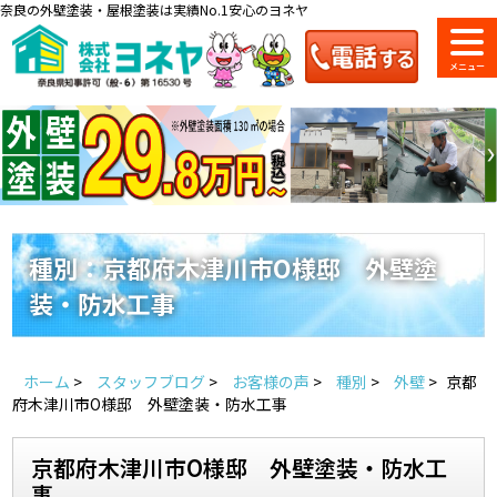
奈良の外壁塗装・屋根塗装は実績No.1安心のヨネヤ
ショールーム
料金一覧
会社案内
のご紹介
種別：京都府木津川市O様邸 外壁塗
装・防水工事
お問い合わせ
来店予約
お電話
お見積り
ホーム
>
スタッフブログ
>
お客様の声
>
種別
>
外壁
>
京都
地域の事例がいっぱい
府木津川市O様邸 外壁塗装・防水工事
ヨネヤの施工実績
京都府木津川市O様邸 外壁塗装・防水工
事
Home
お客様の声