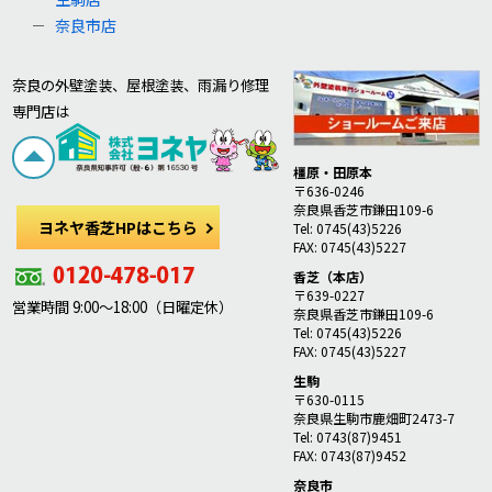
奈良市店
奈良の外壁塗装、屋根塗装、雨漏り修理
専門店は
橿原・田原本
〒636-0246
奈良県香芝市鎌田109-6
ヨネヤ香芝HPはこちら
Tel: 0745(43)5226
FAX: 0745(43)5227
香芝（本店）
〒639-0227
営業時間 9:00～18:00（日曜定休）
奈良県香芝市鎌田109-6
Tel: 0745(43)5226
FAX: 0745(43)5227
生駒
〒630-0115
奈良県生駒市鹿畑町2473-7
Tel: 0743(87)9451
FAX: 0743(87)9452
奈良市