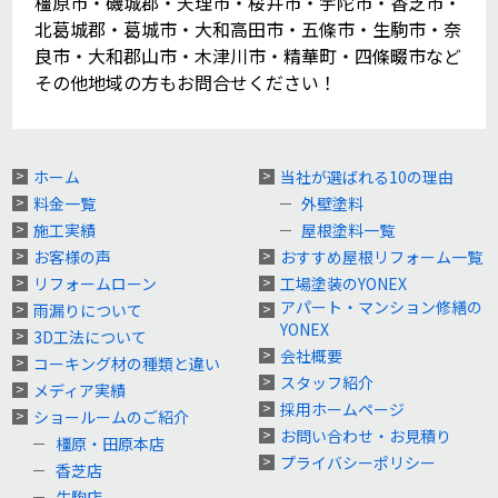
橿原市・磯城郡・天理市・桜井市・宇陀市・香芝市・
北葛城郡・葛城市・大和高田市・五條市・生駒市・奈
良市・大和郡山市・木津川市・精華町・四條畷市など
その他地域の方もお問合せください！
ホーム
当社が選ばれる10の理由
料金一覧
外壁塗料
施工実績
屋根塗料一覧
お客様の声
おすすめ屋根リフォーム一覧
リフォームローン
工場塗装のYONEX
アパート・マンション修繕の
雨漏りについて
YONEX
3D工法について
会社概要
コーキング材の種類と違い
スタッフ紹介
メディア実績
採用ホームページ
ショールームのご紹介
お問い合わせ・お見積り
橿原・田原本店
プライバシーポリシー
香芝店
生駒店