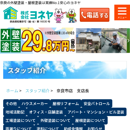
奈良の外壁塗装・屋根塗装は実績No.1安心のヨネヤ
ショールーム
料金一覧
会社案内
のご紹介
スタッフ紹介
お問い合わせ
来店予約
お電話
お見積り
ホーム
>
スタッフ紹介
>
奈良市店 支店長
地域の事例がいっぱい
その他
ハウスメーカー
屋根リフォーム
安全パトロール
ヨネヤの施工実績
地域活動記
オフィス・店舗塗装
アパート・マンション・ビル塗装
工場塗装について
外壁塗装について
屋根塗装について
雨漏りについて
塗料について
助成金情報
お知らせ
Home
お客様の声