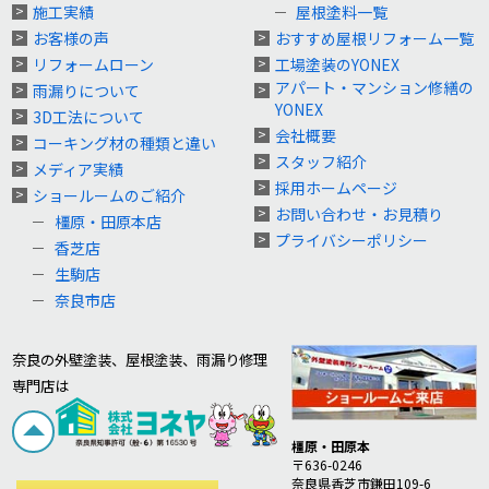
施工実績
屋根塗料一覧
お客様の声
おすすめ屋根リフォーム一覧
リフォームローン
工場塗装のYONEX
アパート・マンション修繕の
雨漏りについて
YONEX
3D工法について
会社概要
コーキング材の種類と違い
スタッフ紹介
メディア実績
採用ホームページ
ショールームのご紹介
お問い合わせ・お見積り
橿原・田原本店
プライバシーポリシー
香芝店
生駒店
奈良市店
奈良の外壁塗装、屋根塗装、雨漏り修理
専門店は
橿原・田原本
〒636-0246
奈良県香芝市鎌田109-6