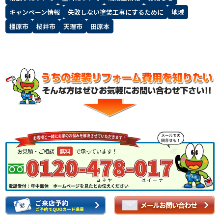
キャンペーン情報
失敗しない塗装工事にするために
地域
スタッフ紹介
よくあるご質問
橿原市
桜井市
天理市
田原本
スタッフブログ
屋根リフォームについて
雨漏りについて
雨漏りの施工実績
ヨネヤがお客様から選ばれる10の
リフォームローン
理由
工場倉庫改修
アパート・マンション修繕
見積もりシミュレーション