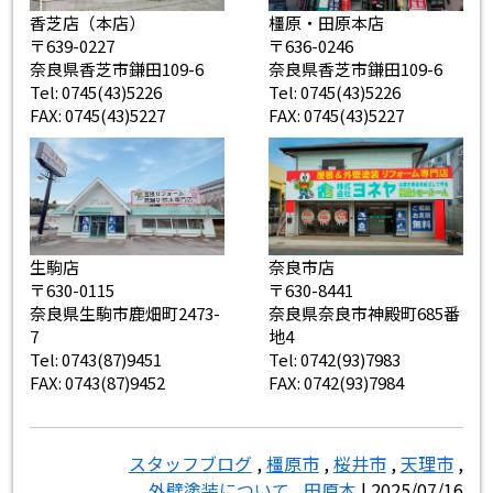
香芝店（本店）
橿原・田原本店
〒639-0227
〒636-0246
奈良県香芝市鎌田109-6
奈良県香芝市鎌田109-6
Tel: 0745(43)5226
Tel: 0745(43)5226
FAX: 0745(43)5227
FAX: 0745(43)5227
生駒店
奈良市店
〒630-0115
〒630-8441
奈良県生駒市鹿畑町2473-
奈良県奈良市神殿町685番
7
地4
Tel: 0743(87)9451
Tel: 0742(93)7983
FAX: 0743(87)9452
FAX: 0742(93)7984
スタッフブログ
,
橿原市
,
桜井市
,
天理市
,
外壁塗装について
,
田原本
| 2025/07/16