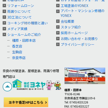
リフォームローン
工場塗装のYONEX
アパート・マンション修繕の
雨漏りについて
YONEX
3D工法について
会社概要
コーキング材の種類と違い
スタッフ紹介
メディア実績
採用ホームページ
ショールームのご紹介
お問い合わせ・お見積り
橿原・田原本店
プライバシーポリシー
香芝店
生駒店
奈良市店
奈良の外壁塗装、屋根塗装、雨漏り修理
専門店は
橿原・田原本
〒636-0246
奈良県香芝市鎌田109-6
ヨネヤ香芝HPはこちら
Tel: 0745(43)5226
FAX: 0745(43)5227