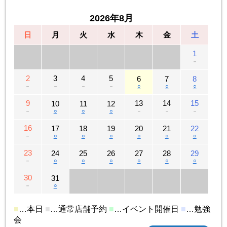
2026年8月
日
月
火
水
木
金
土
1
－
2
3
4
5
6
7
8
－
－
－
－
○
○
○
9
13
14
15
10
11
12
－
○
○
○
－
－
－
16
17
18
19
20
21
22
－
○
○
○
○
○
○
23
24
25
26
27
28
29
－
○
○
○
○
○
○
30
31
－
○
■
…本日
■
…通常店舗予約
■
…イベント開催日
■
…勉強
会