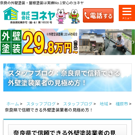
奈良の外壁塗装・屋根塗装は実績No.1安心のヨネヤ
ショールーム
料金一覧
会社案内
のご紹介
スタッフブログ：奈良県で信頼できる
外壁塗装業者の見極め方！
お問い合わせ
来店予約
お電話
お見積り
ホーム
>
スタッフブログ
>
スタッフブログ
>
地域
>
橿原市
>
地域の事例がいっぱい
奈良県で信頼できる外壁塗装業者の見極め方！
ヨネヤの施工実績
奈良県で信頼できる外壁塗装業者の見
Home
お客様の声