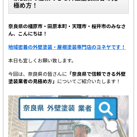
極め方！
スタッフ紹介
よくあるご質問
奈良県の橿原市・田原本町・天理市・桜井市のみなさ
スタッフブログ
屋根リフォームについて
ん、こんにちは！
雨漏りについて
雨漏りの施工実績
地域密着の外壁塗装・屋根塗装専門店のヨネヤです！
本日も宜しくお願い致します。
ヨネヤがお客様から選ばれる10の
リフォームローン
理由
今回は、奈良県の皆さんに
「奈良県で信頼できる外壁
塗装業者の見極め方」
についてご紹介いたします！
工場倉庫改修
アパート・マンション修繕
見積もりシミュレーション