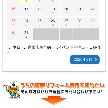
－
○
○
○
－
－
－
16
17
18
19
20
21
22
－
○
○
○
○
○
○
23
24
25
26
27
28
29
－
○
○
○
○
○
○
30
31
－
○
■
…本日
■
…通常店舗予約
■
…イベント開催日
■
…勉強
会
2026年9月