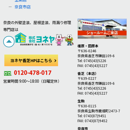
奈良市店
奈良の外壁塗装、屋根塗装、雨漏り修理
専門店は
橿原・田原本
〒636-0246
奈良県香芝市鎌田109-6
ヨネヤ香芝HPはこちら
Tel: 0745(43)5226
FAX: 0745(43)5227
香芝（本店）
〒639-0227
営業時間 9:00～18:00（日曜定休）
奈良県香芝市鎌田109-6
Tel: 0745(43)5226
FAX: 0745(43)5227
生駒
〒630-0115
奈良県生駒市鹿畑町2473-7
Tel: 0743(87)9451
FAX: 0743(87)9452
奈良市