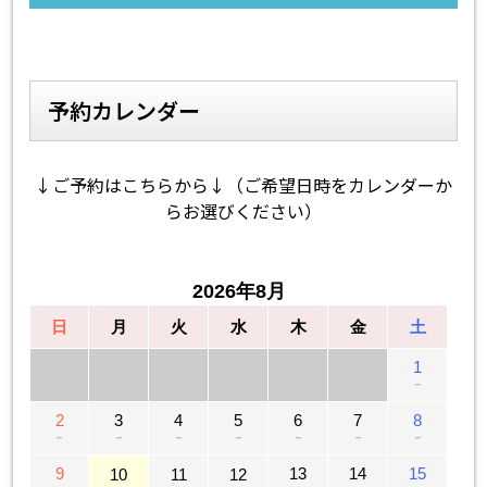
予約カレンダー
↓ご予約はこちらから↓（ご希望日時をカレンダーか
らお選びください）
2026年8月
日
月
火
水
木
金
土
1
－
2
3
4
5
6
7
8
－
－
－
－
－
－
－
9
13
14
15
10
11
12