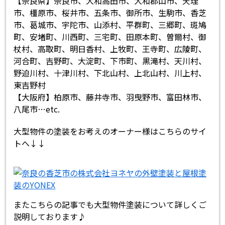
【奈良県】奈良市、大和高田市、大和郡山市、天理
市、橿原市、桜井市、五条市、御所市、生駒市、香芝
市、葛城市、宇陀市、山添村、平群町、三郷町、斑鳩
町、安堵町、川西町、三宅町、田原本町、曽爾村、御
杖村、高取町、明日香村、上牧町、王寺町、広陵町、
河合町、吉野町、大淀町、下市町、黒滝村、天川村、
野迫川村、十津川村、下北山村、上北山村、川上村、
東吉野村
【大阪府】柏原市、藤井寺市、羽曳野市、富田林市、
八尾市…etc.
大型物件の塗装をお考えのオーナー様はこちらのサイ
トへ↓↓
またこちらの記事でも大型物件塗装について詳しくご
説明しております♪