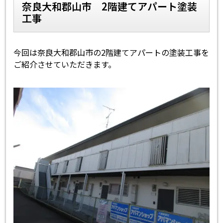
奈良大和郡山市 2階建てアパート塗装
工事
スタッフ紹介
よくあるご質問
スタッフブログ
屋根リフォームについて
今回は奈良大和郡山市の2階建てアパートの塗装工事を
ご紹介させていただきます。
雨漏りについて
雨漏りの施工実績
ヨネヤがお客様から選ばれる10の
リフォームローン
理由
工場倉庫改修
アパート・マンション修繕
見積もりシミュレーション