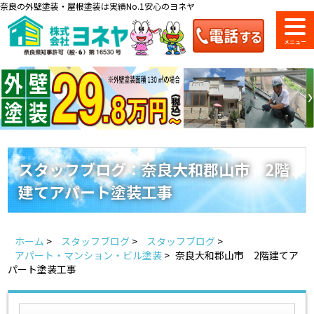
奈良の外壁塗装・屋根塗装は実績No.1安心のヨネヤ
ショールーム
料金一覧
会社案内
のご紹介
スタッフブログ：奈良大和郡山市 2階
建てアパート塗装工事
お問い合わせ
来店予約
お電話
お見積り
ホーム
>
スタッフブログ
>
スタッフブログ
>
地域の事例がいっぱい
アパート・マンション・ビル塗装
>
奈良大和郡山市 2階建てア
ヨネヤの施工実績
パート塗装工事
Home
お客様の声