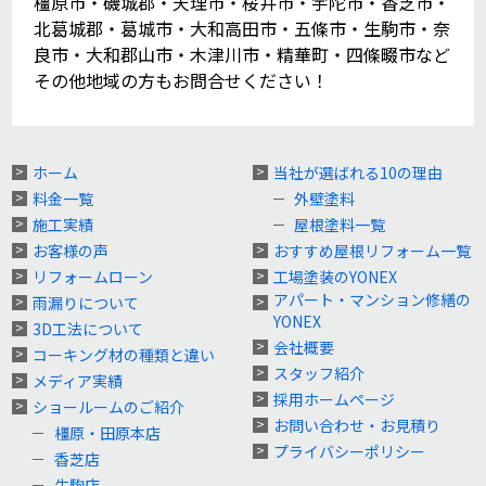
橿原市・磯城郡・天理市・桜井市・宇陀市・香芝市・
北葛城郡・葛城市・大和高田市・五條市・生駒市・奈
良市・大和郡山市・木津川市・精華町・四條畷市など
その他地域の方もお問合せください！
ホーム
当社が選ばれる10の理由
料金一覧
外壁塗料
施工実績
屋根塗料一覧
お客様の声
おすすめ屋根リフォーム一覧
リフォームローン
工場塗装のYONEX
アパート・マンション修繕の
雨漏りについて
YONEX
3D工法について
会社概要
コーキング材の種類と違い
スタッフ紹介
メディア実績
採用ホームページ
ショールームのご紹介
お問い合わせ・お見積り
橿原・田原本店
プライバシーポリシー
香芝店
生駒店