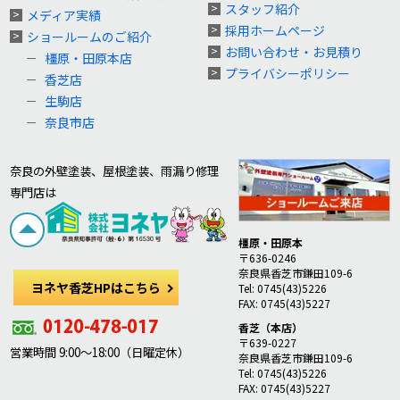
スタッフ紹介
メディア実績
採用ホームページ
ショールームのご紹介
お問い合わせ・お見積り
橿原・田原本店
プライバシーポリシー
香芝店
生駒店
奈良市店
奈良の外壁塗装、屋根塗装、雨漏り修理
専門店は
橿原・田原本
〒636-0246
奈良県香芝市鎌田109-6
ヨネヤ香芝HPはこちら
Tel: 0745(43)5226
FAX: 0745(43)5227
香芝（本店）
〒639-0227
営業時間 9:00～18:00（日曜定休）
奈良県香芝市鎌田109-6
Tel: 0745(43)5226
FAX: 0745(43)5227