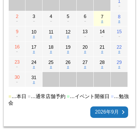
1
－
2
3
4
5
6
7
8
－
－
－
－
－
○
○
9
13
14
15
10
11
12
－
○
○
○
－
－
－
16
17
18
19
20
21
22
－
○
○
○
○
○
○
23
24
25
26
27
28
29
－
○
○
○
○
○
○
30
31
－
○
■
…本日
■
…通常店舗予約
■
…イベント開催日
■
…勉強
会
2026年9月