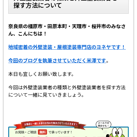
探す方法について
スタッフ紹介
よくあるご質問
奈良県の橿原市・田原本町・天理市・桜井市のみなさ
スタッフブログ
屋根リフォームについて
ん、こんにちは！
雨漏りについて
雨漏りの施工実績
地域密着の外壁塗装・屋根塗装専門店のヨネヤです！
今回のブログを執筆させていただく米澤です
。
ヨネヤがお客様から選ばれる10の
リフォームローン
理由
本日も宜しくお願い致します。
工場倉庫改修
アパート・マンション修繕
今回は外壁塗装業者の種類と外壁塗装業者を探す方法
について一緒に見ていきましょう。
見積もりシミュレーション