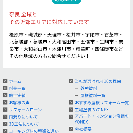
奈良 全域と
その近郊エリアに対応しています
橿原市・磯城郡・天理市・桜井市・宇陀市・香芝市・
北葛城郡・葛城市・大和高田市・五條市・生駒市・奈
良市・大和郡山市・木津川市・精華町・四條畷市など
その他地域の方もお問合せください！
ホーム
当社が選ばれる10の理由
料金一覧
外壁塗料
施工実績
屋根塗料一覧
お客様の声
おすすめ屋根リフォーム一覧
リフォームローン
工場塗装のYONEX
アパート・マンション修繕の
雨漏りについて
YONEX
3D工法について
会社概要
コーキング材の種類と違い