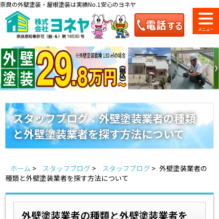
奈良の外壁塗装・屋根塗装は実績No.1安心のヨネヤ
ショールーム
料金一覧
会社案内
のご紹介
スタッフブログ：外壁塗装業者の種類
と外壁塗装業者を探す方法について
お問い合わせ
来店予約
お電話
お見積り
ホーム
>
スタッフブログ
>
スタッフブログ
>
外壁塗装業者の
地域の事例がいっぱい
種類と外壁塗装業者を探す方法について
ヨネヤの施工実績
外壁塗装業者の種類と外壁塗装業者を
Home
お客様の声