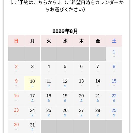
↓ご予約はこちらから↓（ご希望日時をカレンダーか
らお選びください）
2026年8月
日
月
火
水
木
金
土
1
－
2
3
4
5
6
7
8
－
－
－
－
－
－
－
9
13
14
15
10
11
12
－
○
○
○
－
－
－
16
17
18
19
20
21
22
－
○
○
○
○
○
○
23
24
25
26
27
28
29
－
○
○
○
○
○
○
30
31
－
○