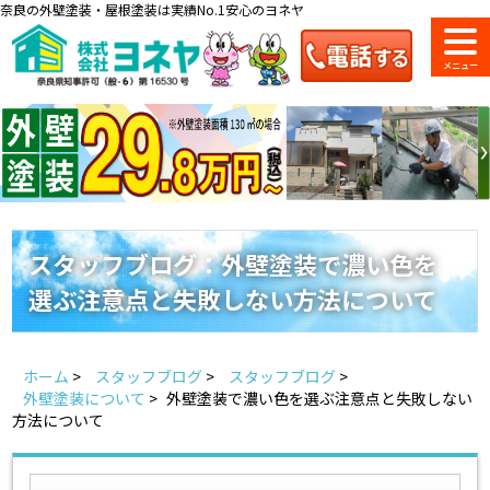
奈良の外壁塗装・屋根塗装は実績No.1安心のヨネヤ
ショールーム
料金一覧
会社案内
のご紹介
スタッフブログ：外壁塗装で濃い色を
選ぶ注意点と失敗しない方法について
お問い合わせ
来店予約
お電話
お見積り
ホーム
>
スタッフブログ
>
スタッフブログ
>
地域の事例がいっぱい
外壁塗装について
>
外壁塗装で濃い色を選ぶ注意点と失敗しない
ヨネヤの施工実績
方法について
Home
お客様の声