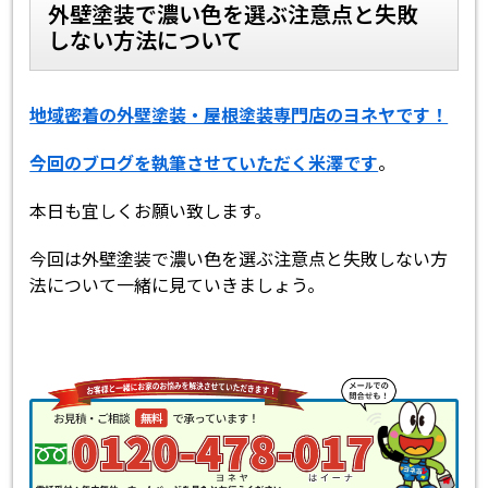
外壁塗装で濃い色を選ぶ注意点と失敗
しない方法について
スタッフ紹介
よくあるご質問
スタッフブログ
屋根リフォームについて
地域密着の外壁塗装・屋根塗装専門店のヨネヤです！
今回のブログを執筆させていただく米澤です
。
雨漏りについて
雨漏りの施工実績
本日も宜しくお願い致します。
ヨネヤがお客様から選ばれる10の
リフォームローン
理由
今回は外壁塗装で濃い色を選ぶ注意点と失敗しない方
法について一緒に見ていきましょう。
工場倉庫改修
アパート・マンション修繕
見積もりシミュレーション