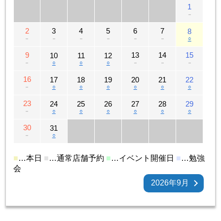
1
－
2
3
4
5
6
7
8
－
－
－
－
－
－
○
9
13
14
15
10
11
12
－
○
○
○
－
－
－
16
17
18
19
20
21
22
－
○
○
○
○
○
○
23
24
25
26
27
28
29
－
○
○
○
○
○
○
30
31
－
○
■
…本日
■
…通常店舗予約
■
…イベント開催日
■
…勉強
会
2026年9月