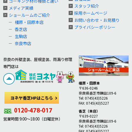
コーキング材の種類と違い
スタッフ紹介
メディア実績
採用ホームページ
ショールームのご紹介
お問い合わせ・お見積り
橿原・田原本店
プライバシーポリシー
香芝店
生駒店
奈良市店
奈良の外壁塗装、屋根塗装、雨漏り修理
専門店は
橿原・田原本
〒636-0246
奈良県香芝市鎌田109-6
ヨネヤ香芝HPはこちら
Tel: 0745(43)5226
FAX: 0745(43)5227
香芝（本店）
〒639-0227
営業時間 9:00～18:00（日曜定休）
奈良県香芝市鎌田109-6
Tel: 0745(43)5226
FAX: 0745(43)5227