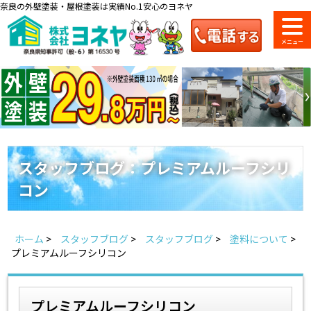
奈良の外壁塗装・屋根塗装は実績No.1安心のヨネヤ
ショールーム
料金一覧
会社案内
のご紹介
スタッフブログ：プレミアムルーフシリ
コン
お問い合わせ
来店予約
お電話
お見積り
ホーム
>
スタッフブログ
>
スタッフブログ
>
塗料について
>
地域の事例がいっぱい
プレミアムルーフシリコン
ヨネヤの施工実績
プレミアムルーフシリコン
Home
お客様の声