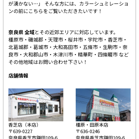
が湧かない…」 そんな方には、カラーシュミレーショ
ンの前にこちらをご覧いただきたいです！
奈良県 全域
とその近郊エリアに対応しています。
橿原市・磯城郡・天理市・桜井市・宇陀市・香芝市・
北葛城郡・葛城市・大和高田市・五條市・生駒市・奈
良市・大和郡山市・木津川市・精華町・四條畷市 など
その他地域はお問い合わせ下さい！
店舗情報
香芝店（本店）
橿原・田原本店
〒639-0227
〒636-0246
奈良県香芝市鎌田109-6
奈良県香芝市鎌田109-6