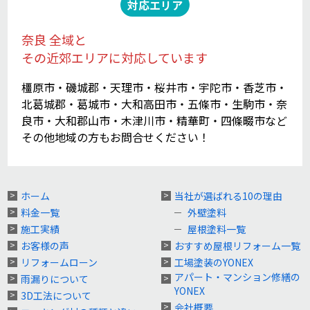
対応エリア
奈良 全域と
その近郊エリアに対応しています
橿原市・磯城郡・天理市・桜井市・宇陀市・香芝市・
北葛城郡・葛城市・大和高田市・五條市・生駒市・奈
良市・大和郡山市・木津川市・精華町・四條畷市など
その他地域の方もお問合せください！
ホーム
当社が選ばれる10の理由
料金一覧
外壁塗料
施工実績
屋根塗料一覧
お客様の声
おすすめ屋根リフォーム一覧
リフォームローン
工場塗装のYONEX
アパート・マンション修繕の
雨漏りについて
YONEX
3D工法について
会社概要