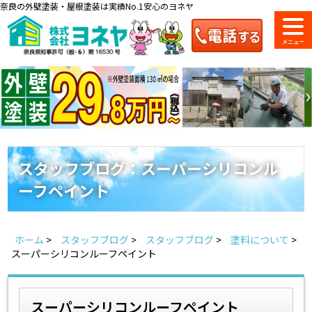
奈良の外壁塗装・屋根塗装は実績No.1安心のヨネヤ
ショールーム
料金一覧
会社案内
のご紹介
スタッフブログ：スーパーシリコンル
ーフペイント
お問い合わせ
来店予約
お電話
お見積り
ホーム
>
スタッフブログ
>
スタッフブログ
>
塗料について
>
地域の事例がいっぱい
スーパーシリコンルーフペイント
ヨネヤの施工実績
スーパーシリコンルーフペイント
Home
お客様の声