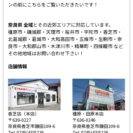
ンの前にこちらをご覧いただきたいです！
奈良県 全域
とその近郊エリアに対応しています。
橿原市・磯城郡・天理市・桜井市・宇陀市・香芝市・
北葛城郡・葛城市・大和高田市・五條市・生駒市・奈
良市・大和郡山市・木津川市・精華町・四條畷市 など
その他地域はお問い合わせ下さい！
店舗情報
香芝店（本店）
橿原・田原本店
〒639-0227
〒636-0246
奈良県香芝市鎌田109-6
奈良県香芝市鎌田109-6
Tel: 0745(43)5226
Tel: 0745(43)5226