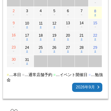
－
2
3
4
5
6
7
8
－
－
－
－
－
－
○
9
13
14
15
10
11
12
－
○
○
○
－
－
－
16
17
18
19
20
21
22
－
○
○
○
○
○
○
23
24
25
26
27
28
29
－
○
○
○
○
○
○
30
31
－
○
■
…本日
■
…通常店舗予約
■
…イベント開催日
■
…勉強
会
2026年9月