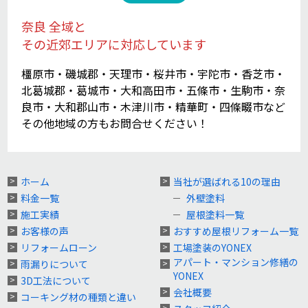
奈良 全域と
その近郊エリアに対応しています
橿原市・磯城郡・天理市・桜井市・宇陀市・香芝市・
北葛城郡・葛城市・大和高田市・五條市・生駒市・奈
良市・大和郡山市・木津川市・精華町・四條畷市など
その他地域の方もお問合せください！
ホーム
当社が選ばれる10の理由
料金一覧
外壁塗料
施工実績
屋根塗料一覧
お客様の声
おすすめ屋根リフォーム一覧
リフォームローン
工場塗装のYONEX
アパート・マンション修繕の
雨漏りについて
YONEX
3D工法について
会社概要
コーキング材の種類と違い