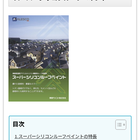
スタッフ紹介
よくあるご質問
スタッフブログ
屋根リフォームについて
雨漏りについて
雨漏りの施工実績
ヨネヤがお客様から選ばれる10の
リフォームローン
理由
工場倉庫改修
アパート・マンション修繕
見積もりシミュレーション
目次
1.スーパーシリコンルーフペイントの特長