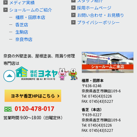
スタッフ紹介
メディア実績
採用ホームページ
ショールームのご紹介
お問い合わせ・お見積り
橿原・田原本店
プライバシーポリシー
香芝店
生駒店
奈良市店
奈良の外壁塗装、屋根塗装、雨漏り修理
専門店は
橿原・田原本
〒636-0246
奈良県香芝市鎌田109-6
ヨネヤ香芝HPはこちら
Tel: 0745(43)5226
FAX: 0745(43)5227
香芝（本店）
〒639-0227
営業時間 9:00～18:00（日曜定休）
奈良県香芝市鎌田109-6
Tel: 0745(43)5226
FAX: 0745(43)5227