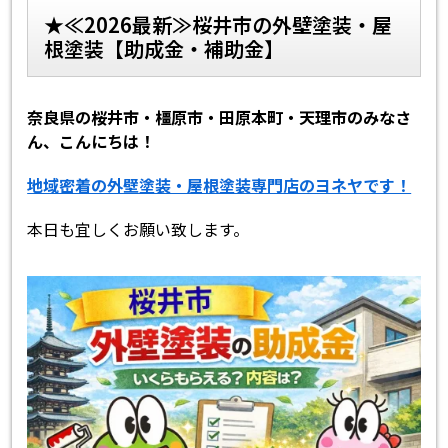
★≪2026最新≫桜井市の外壁塗装・屋
根塗装【助成金・補助金】
スタッフ紹介
よくあるご質問
スタッフブログ
屋根リフォームについて
奈良県の桜井市・橿原市・田原本町・天理市のみなさ
ん、こんにちは！
雨漏りについて
雨漏りの施工実績
地域密着の外壁塗装・屋根塗装専門店のヨネヤです！
ヨネヤがお客様から選ばれる10の
リフォームローン
理由
本日も宜しくお願い致します。
工場倉庫改修
アパート・マンション修繕
見積もりシミュレーション