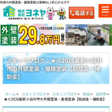
奈良の外壁塗装・屋根塗装は実績No.1安心のヨネヤ
ショールーム
料金一覧
会社案内
のご紹介
スタッフブログ：★≪2026最新≫桜井
市の外壁塗装・屋根塗装【助成金・補
お問い合わせ
来店予約
お電話
お見積り
助金】
地域の事例がいっぱい
ホーム
>
スタッフブログ
>
スタッフブログ
>
地域
>
桜井市
>
ヨネヤの施工実績
★≪2026最新≫桜井市の外壁塗装・屋根塗装【助成金・補助金】
Home
お客様の声