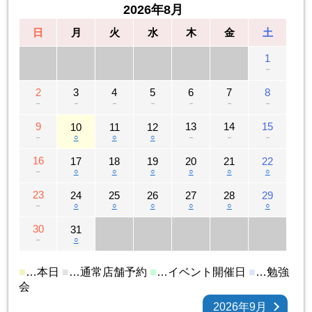
2026年8月
日
月
火
水
木
金
土
1
－
2
3
4
5
6
7
8
－
－
－
－
－
－
－
9
13
14
15
10
11
12
－
○
○
○
－
－
－
16
17
18
19
20
21
22
－
○
○
○
○
○
○
23
24
25
26
27
28
29
－
○
○
○
○
○
○
30
31
－
○
■
…本日
■
…通常店舗予約
■
…イベント開催日
■
…勉強
会
2026年9月