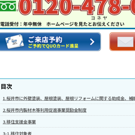
目次
1.桜井市に外壁塗装、屋根塗装、屋根リフォームに関する助成金、補
2.桜井市内製材木等利用促進事業奨励金制度
3.移住支援金事業
3-1.移住対象者