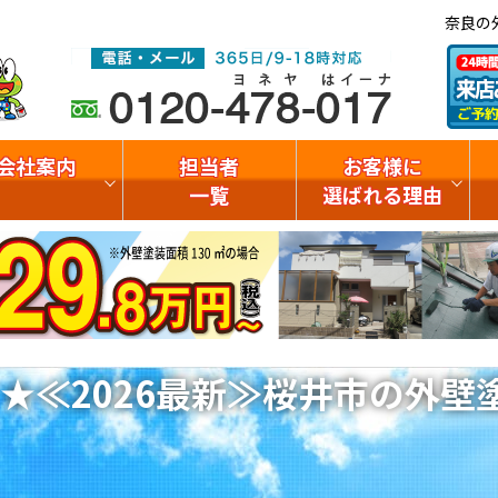
奈良の
会社案内
担当者
お客様に
一覧
選ばれる理由
★≪2026最新≫桜井市の外壁