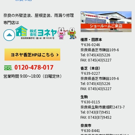
奈良の外壁塗装、屋根塗装、雨漏り修理
専門店は
橿原・田原本
〒636-0246
奈良県香芝市鎌田109-6
ヨネヤ香芝HPはこちら
Tel: 0745(43)5226
FAX: 0745(43)5227
香芝（本店）
〒639-0227
営業時間 9:00～18:00（日曜定休）
奈良県香芝市鎌田109-6
Tel: 0745(43)5226
FAX: 0745(43)5227
生駒
〒630-0115
奈良県生駒市鹿畑町2473-7
Tel: 0743(87)9451
FAX: 0743(87)9452
奈良市
〒630-8441