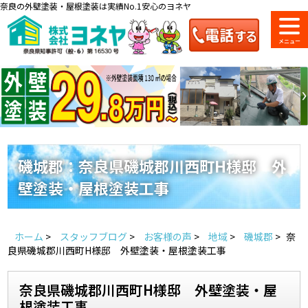
奈良の外壁塗装・屋根塗装は実績No.1安心のヨネヤ
ショールーム
料金一覧
会社案内
のご紹介
磯城郡：奈良県磯城郡川西町H様邸 外
壁塗装・屋根塗装工事
お問い合わせ
来店予約
お電話
お見積り
ホーム
>
スタッフブログ
>
お客様の声
>
地域
>
磯城郡
>
奈
地域の事例がいっぱい
良県磯城郡川西町H様邸 外壁塗装・屋根塗装工事
ヨネヤの施工実績
奈良県磯城郡川西町H様邸 外壁塗装・屋
根塗装工事
Home
お客様の声