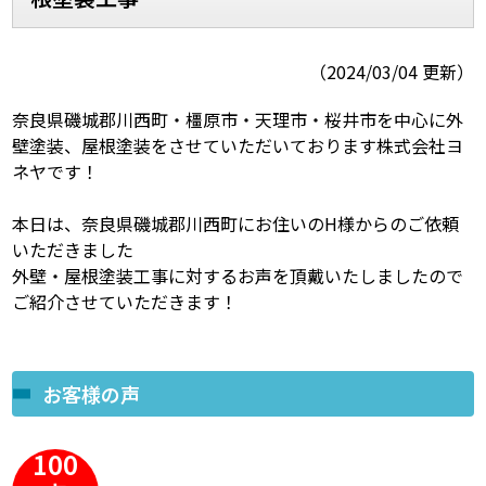
スタッフ紹介
よくあるご質問
（2024/03/04 更新）
スタッフブログ
屋根リフォームについて
奈良県磯城郡川西町・橿原市・天理市・桜井市を中心に外
壁塗装、屋根塗装をさせていただいております株式会社ヨ
雨漏りについて
雨漏りの施工実績
ネヤです！
ヨネヤがお客様から選ばれる10の
リフォームローン
本日は、奈良県磯城郡川西町にお住いのH様からのご依頼
理由
いただきました
外壁・屋根塗装工事に対するお声を頂戴いたしましたので
工場倉庫改修
アパート・マンション修繕
ご紹介させていただきます！
見積もりシミュレーション
お客様の声
100