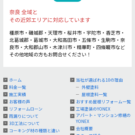
奈良 全域と
その近郊エリアに対応しています
橿原市・磯城郡・天理市・桜井市・宇陀市・香芝市・
北葛城郡・葛城市・大和高田市・五條市・生駒市・奈
良市・大和郡山市・木津川市・精華町・四條畷市など
その他地域の方もお問合せください！
ホーム
当社が選ばれる10の理由
料金一覧
外壁塗料
施工実績
屋根塗料一覧
お客様の声
おすすめ屋根リフォーム一覧
リフォームローン
工場塗装のYONEX
アパート・マンション修繕の
雨漏りについて
YONEX
3D工法について
会社概要
コーキング材の種類と違い