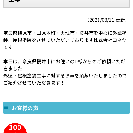
スタッフ紹介
よくあるご質問
（2021/08/11 更新）
スタッフブログ
屋根リフォームについて
奈良県橿原市・田原本町・天理市・桜井市を中心に外壁塗
装、屋根塗装をさせていただいております株式会社ヨネヤ
雨漏りについて
雨漏りの施工実績
です！
ヨネヤがお客様から選ばれる10の
リフォームローン
本日は、奈良県桜井市にお住いのD様からのご依頼いただ
理由
きました
外壁・屋根塗装工事に対するお声を頂戴いたしましたので
工場倉庫改修
アパート・マンション修繕
ご紹介させていただきます！
見積もりシミュレーション
お客様の声
100