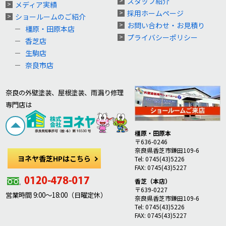
スタッフ紹介
メディア実績
採用ホームページ
ショールームのご紹介
お問い合わせ・お見積り
橿原・田原本店
プライバシーポリシー
香芝店
生駒店
奈良市店
奈良の外壁塗装、屋根塗装、雨漏り修理
専門店は
橿原・田原本
〒636-0246
奈良県香芝市鎌田109-6
ヨネヤ香芝HPはこちら
Tel: 0745(43)5226
FAX: 0745(43)5227
香芝（本店）
〒639-0227
営業時間 9:00～18:00（日曜定休）
奈良県香芝市鎌田109-6
Tel: 0745(43)5226
FAX: 0745(43)5227