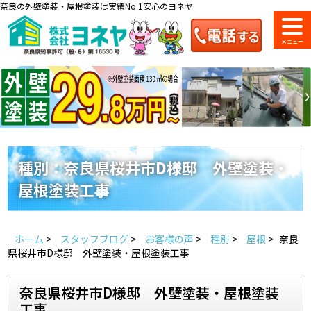
奈良の外壁塗装・屋根塗装は実績No.1安心のヨネヤ
ショールーム
料金一覧
会社案内
のご紹介
種別：奈良県桜井市D様邸 外壁塗装・
屋根塗装工事
お問い合わせ
来店予約
お電話
お見積り
ホーム
>
スタッフブログ
>
お客様の声
>
種別
>
屋根
>
奈良
地域の事例がいっぱい
県桜井市D様邸 外壁塗装・屋根塗装工事
ヨネヤの施工実績
奈良県桜井市D様邸 外壁塗装・屋根塗装
工事
Home
お客様の声