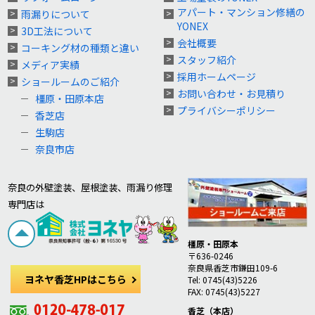
アパート・マンション修繕の
雨漏りについて
YONEX
3D工法について
会社概要
コーキング材の種類と違い
スタッフ紹介
メディア実績
採用ホームページ
ショールームのご紹介
お問い合わせ・お見積り
橿原・田原本店
プライバシーポリシー
香芝店
生駒店
奈良市店
奈良の外壁塗装、屋根塗装、雨漏り修理
専門店は
橿原・田原本
〒636-0246
奈良県香芝市鎌田109-6
ヨネヤ香芝HPはこちら
Tel: 0745(43)5226
FAX: 0745(43)5227
香芝（本店）