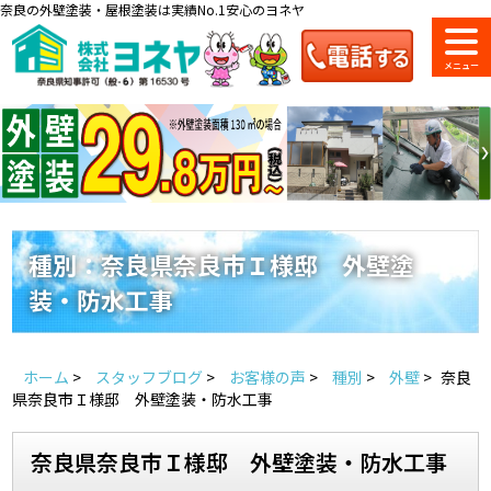
奈良の外壁塗装・屋根塗装は実績No.1安心のヨネヤ
ショールーム
料金一覧
会社案内
のご紹介
種別：奈良県奈良市Ｉ様邸 外壁塗
装・防水工事
お問い合わせ
来店予約
お電話
お見積り
ホーム
>
スタッフブログ
>
お客様の声
>
種別
>
外壁
>
奈良
地域の事例がいっぱい
県奈良市Ｉ様邸 外壁塗装・防水工事
ヨネヤの施工実績
奈良県奈良市Ｉ様邸 外壁塗装・防水工事
Home
お客様の声