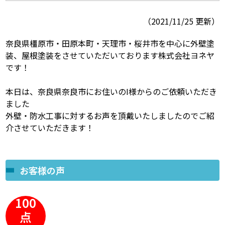
（2021/11/25 更新）
スタッフ紹介
よくあるご質問
奈良県橿原市・田原本町・天理市・桜井市を中心に外壁塗
スタッフブログ
屋根リフォームについて
装、屋根塗装をさせていただいております株式会社ヨネヤ
です！
雨漏りについて
雨漏りの施工実績
本日は、奈良県奈良市にお住いのI様からのご依頼いただき
ヨネヤがお客様から選ばれる10の
リフォームローン
ました
理由
外壁・防水工事に対するお声を頂戴いたしましたのでご紹
介させていただきます！
工場倉庫改修
アパート・マンション修繕
見積もりシミュレーション
お客様の声
100
点