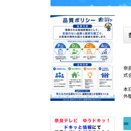
奈
式
本
外