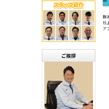
数
仕
ア
ご挨拶