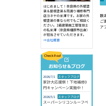
はじめまして！奈良県の外壁塗
装＆屋根塗装＆雨漏り補修専門
数
店ヨネヤの米澤です。お家の外
壁塗装の事なら何でもご相談く
ご
ださい。1級建築施工管理技士
ア
の私米澤（奈良県橿原市出身）
が担当させていただきます。
⇒会社概要
2026/7/1
スタッフブログ
家計大応援祭！下地補修0
円キャンペーン実施中！
2026/5/1
スタッフブログ
スーパーシリコンルーフペ