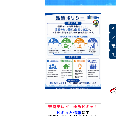
そ
ア
雨
失