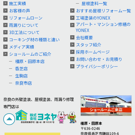
施工実績
屋根塗料一覧
お客様の声
おすすめ屋根リフォーム一覧
リフォームローン
工場塗装のYONEX
アパート・マンション修繕の
雨漏りについて
YONEX
3D工法について
会社概要
コーキング材の種類と違い
スタッフ紹介
メディア実績
採用ホームページ
ショールームのご紹介
お問い合わせ・お見積り
橿原・田原本店
プライバシーポリシー
香芝店
生駒店
奈良市店
奈良の外壁塗装、屋根塗装、雨漏り修理
専門店は
橿原・田原本
〒636-0246
奈良県香芝市鎌田109-6