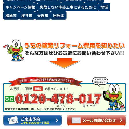
キャンペーン情報
失敗しない塗装工事にするために
地域
スタッフ紹介
よくあるご質問
橿原市
桜井市
天理市
田原本
スタッフブログ
屋根リフォームについて
雨漏りについて
雨漏りの施工実績
ヨネヤがお客様から選ばれる10の
リフォームローン
理由
工場倉庫改修
アパート・マンション修繕
見積もりシミュレーション