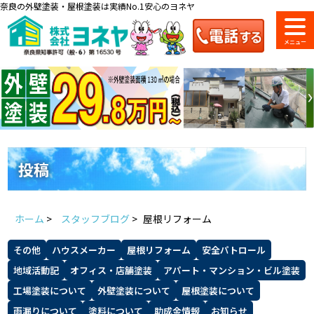
奈良の外壁塗装・屋根塗装は実績No.1安心のヨネヤ
ショールーム
料金一覧
会社案内
のご紹介
投稿
お問い合わせ
来店予約
お電話
お見積り
ホーム
>
スタッフブログ
>
屋根リフォーム
地域の事例がいっぱい
その他
ハウスメーカー
屋根リフォーム
安全パトロール
ヨネヤの施工実績
地域活動記
オフィス・店舗塗装
アパート・マンション・ビル塗装
工場塗装について
外壁塗装について
屋根塗装について
雨漏りについて
塗料について
助成金情報
お知らせ
Home
お客様の声