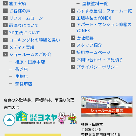
施工実績
屋根塗料一覧
お客様の声
おすすめ屋根リフォーム一覧
リフォームローン
工場塗装のYONEX
アパート・マンション修繕の
雨漏りについて
YONEX
3D工法について
会社概要
コーキング材の種類と違い
スタッフ紹介
メディア実績
採用ホームページ
ショールームのご紹介
お問い合わせ・お見積り
橿原・田原本店
プライバシーポリシー
香芝店
生駒店
奈良市店
奈良の外壁塗装、屋根塗装、雨漏り修理
専門店は
橿原・田原本
〒636-0246
奈良県香芝市鎌田109-6