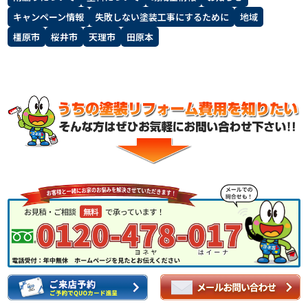
キャンペーン情報
失敗しない塗装工事にするために
地域
スタッフ紹介
よくあるご質問
橿原市
桜井市
天理市
田原本
スタッフブログ
屋根リフォームについて
雨漏りについて
雨漏りの施工実績
ヨネヤがお客様から選ばれる10の
リフォームローン
理由
工場倉庫改修
アパート・マンション修繕
見積もりシミュレーション