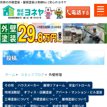
奈良の外壁塗装・屋根塗装は実績No.1安心のヨネヤ
ショールーム
料金一覧
会社案内
のご紹介
投稿
お問い合わせ
来店予約
お電話
お見積り
ホーム
>
スタッフブログ
>
外壁修理
地域の事例がいっぱい
その他
ハウスメーカー
屋根リフォーム
安全パトロール
ヨネヤの施工実績
地域活動記
オフィス・店舗塗装
アパート・マンション・ビル塗装
工場塗装について
外壁塗装について
屋根塗装について
雨漏りについて
塗料について
助成金情報
お知らせ
Home
お客様の声