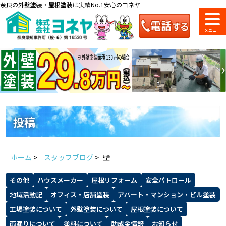
奈良の外壁塗装・屋根塗装は実績No.1安心のヨネヤ
ショールーム
料金一覧
会社案内
のご紹介
投稿
お問い合わせ
来店予約
お電話
お見積り
ホーム
>
スタッフブログ
>
壁
地域の事例がいっぱい
その他
ハウスメーカー
屋根リフォーム
安全パトロール
ヨネヤの施工実績
地域活動記
オフィス・店舗塗装
アパート・マンション・ビル塗装
工場塗装について
外壁塗装について
屋根塗装について
雨漏りについて
塗料について
助成金情報
お知らせ
Home
お客様の声