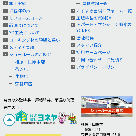
施工実績
屋根塗料一覧
お客様の声
おすすめ屋根リフォーム一覧
リフォームローン
工場塗装のYONEX
アパート・マンション修繕の
雨漏りについて
YONEX
3D工法について
会社概要
コーキング材の種類と違い
スタッフ紹介
メディア実績
採用ホームページ
ショールームのご紹介
お問い合わせ・お見積り
橿原・田原本店
プライバシーポリシー
香芝店
生駒店
奈良市店
奈良の外壁塗装、屋根塗装、雨漏り修理
専門店は
橿原・田原本
〒636-0246
奈良県香芝市鎌田109-6