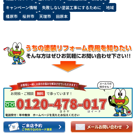
キャンペーン情報
失敗しない塗装工事にするために
地域
スタッフ紹介
よくあるご質問
橿原市
桜井市
天理市
田原本
スタッフブログ
屋根リフォームについて
雨漏りについて
雨漏りの施工実績
ヨネヤがお客様から選ばれる10の
リフォームローン
理由
工場倉庫改修
アパート・マンション修繕
見積もりシミュレーション