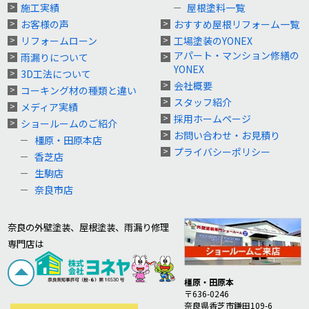
施工実績
屋根塗料一覧
お客様の声
おすすめ屋根リフォーム一覧
リフォームローン
工場塗装のYONEX
アパート・マンション修繕の
雨漏りについて
YONEX
3D工法について
会社概要
コーキング材の種類と違い
スタッフ紹介
メディア実績
採用ホームページ
ショールームのご紹介
お問い合わせ・お見積り
橿原・田原本店
プライバシーポリシー
香芝店
生駒店
奈良市店
奈良の外壁塗装、屋根塗装、雨漏り修理
専門店は
橿原・田原本
〒636-0246
奈良県香芝市鎌田109-6