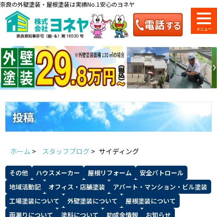
奈良の外壁塗装・屋根塗装は実績No.1安心のヨネヤ
ショールーム
料金一覧
会社案内
のご紹介
投稿
お問い合わせ
来店予約
お電話
お見積り
ホーム
>
スタッフブログ
>
サイディング
地域の事例がいっぱい
その他
ハウスメーカー
屋根リフォーム
安全パトロール
ヨネヤの施工実績
地域活動記
オフィス・店舗塗装
アパート・マンション・ビル塗装
工場塗装について
外壁塗装について
屋根塗装について
雨漏りについて
塗料について
助成金情報
お知らせ
Home
お客様の声