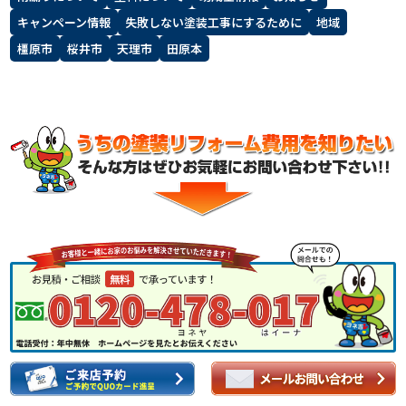
キャンペーン情報
失敗しない塗装工事にするために
地域
スタッフ紹介
よくあるご質問
橿原市
桜井市
天理市
田原本
スタッフブログ
屋根リフォームについて
雨漏りについて
雨漏りの施工実績
ヨネヤがお客様から選ばれる10の
リフォームローン
理由
工場倉庫改修
アパート・マンション修繕
見積もりシミュレーション