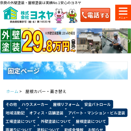
奈良の外壁塗装・屋根塗装は実績No.1安心のヨネヤ
ショールーム
料金一覧
会社案内
のご紹介
固定ページ
お問い合わせ
来店予約
お電話
お見積り
ホーム
>
屋根カバー・葺き替え
地域の事例がいっぱい
その他
ハウスメーカー
屋根リフォーム
安全パトロール
ヨネヤの施工実績
地域活動記
オフィス・店舗塗装
アパート・マンション・ビル塗装
工場塗装について
外壁塗装について
屋根塗装について
雨漏りについて
塗料について
助成金情報
お知らせ
Home
お客様の声