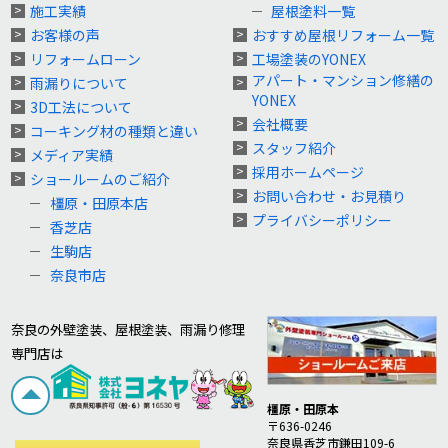
施工実績
屋根塗料一覧
お客様の声
おすすめ屋根リフォーム一覧
リフォームローン
工場塗装のYONEX
アパート・マンション修繕の
雨漏りについて
YONEX
3D工法について
会社概要
コーキング材の種類と違い
スタッフ紹介
メディア実績
採用ホームページ
ショールームのご紹介
お問い合わせ・お見積り
橿原・田原本店
プライバシーポリシー
香芝店
生駒店
奈良市店
奈良の外壁塗装、屋根塗装、雨漏り修理
専門店は
橿原・田原本
〒636-0246
奈良県香芝市鎌田109-6