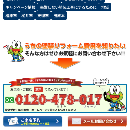
キャンペーン情報
失敗しない塗装工事にするために
地域
スタッフ紹介
よくあるご質問
橿原市
桜井市
天理市
田原本
スタッフブログ
屋根リフォームについて
雨漏りについて
雨漏りの施工実績
ヨネヤがお客様から選ばれる10の
リフォームローン
理由
工場倉庫改修
アパート・マンション修繕
見積もりシミュレーション