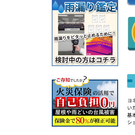
ヨ
い
基
シ