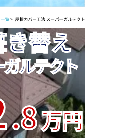
金一覧
>
屋根カバー工法 スーパーガルテクト
葺き替え
ーガルテクト
2
.8
万円