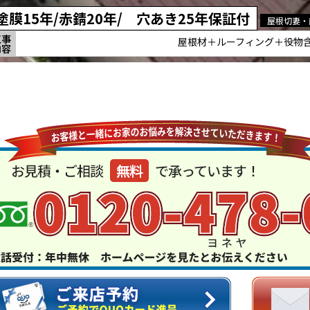
塗膜15年/赤錆20年/ 穴あき25年保証付
屋根切妻・
工事
屋根材＋ルーフィング＋役物
内容