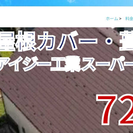
ホーム
>
料
屋根カバー・
アイジー工業 スーパ
7