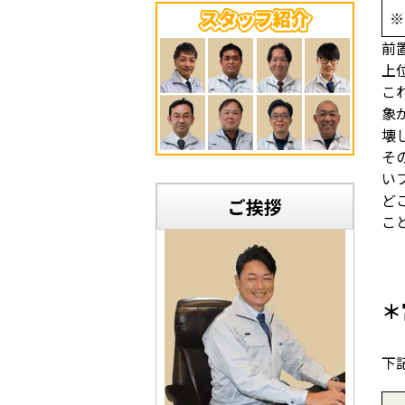
※
前
上
こ
象
壊
そ
い
ど
ご挨拶
こ
＊
下