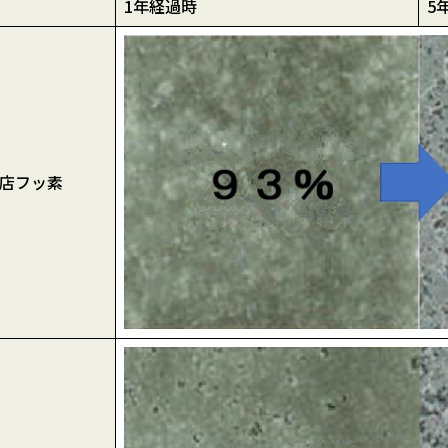
1年経過時
5
店フッ素