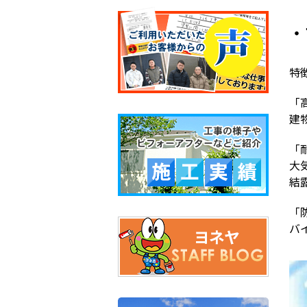
・
特
「
建
「
大
結
「
バ