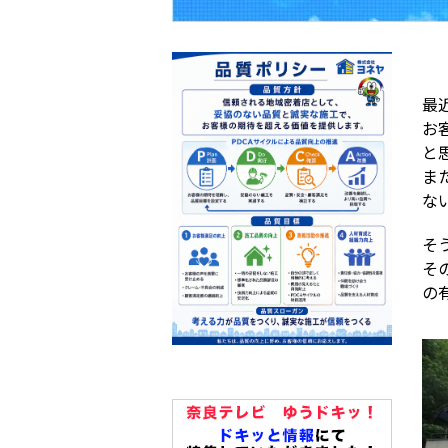
最
お
と
ま
な
そ
そ
の