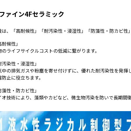
ファイン4Fセラミック
徴は、「高耐候性」「耐汚染性・浸湿性」「防藻性・防カビ性
高耐候性」
物のライフサイクルコストの低減に繋がります。
耐汚染性・浸湿性」
気中の排気ガスや粉塵を寄せ付けずに、優れた耐汚染性を発揮
露防止に役立ちます。
防藻性・防カビ性」
イオ技術により、藻類やカビなど、微生物汚染を防いで長期間