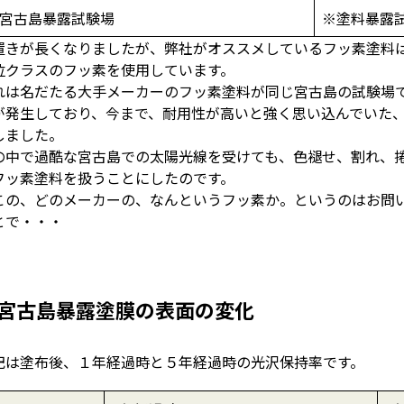
宮古島暴露試験場
※塗料暴露
置きが長くなりましたが、弊社がオススメしているフッ素塗料
位クラスのフッ素を使用しています。
れは名だたる大手メーカーのフッ素塗料が同じ宮古島の試験場
が発生しており、今まで、耐用性が高いと強く思い込んでいた
しました。
の中で過酷な宮古島での太陽光線を受けても、色褪せ、割れ、
フッ素塗料を扱うことにしたのです。
この、どのメーカーの、なんというフッ素か。というのはお問
とで・・・
宮古島暴露塗膜の表面の変化
記は塗布後、１年経過時と５年経過時の光沢保持率です。