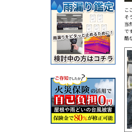
こ
そ
当
で
酷