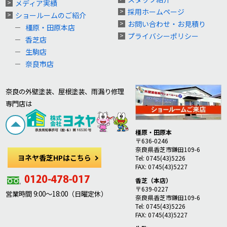
メディア実績
採用ホームページ
ショールームのご紹介
お問い合わせ・お見積り
橿原・田原本店
プライバシーポリシー
香芝店
生駒店
奈良市店
奈良の外壁塗装、屋根塗装、雨漏り修理
専門店は
橿原・田原本
〒636-0246
奈良県香芝市鎌田109-6
ヨネヤ香芝HPはこちら
Tel: 0745(43)5226
FAX: 0745(43)5227
香芝（本店）
〒639-0227
営業時間 9:00～18:00（日曜定休）
奈良県香芝市鎌田109-6
Tel: 0745(43)5226
FAX: 0745(43)5227