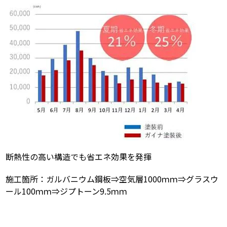
断熱性の高い構造でも省エネ効果を発揮
施工箇所：ガルバニウム鋼板⇒空気層1000ｍｍ⇒グラスウ
ール100ｍｍ⇒ジプトーン9.5ｍｍ