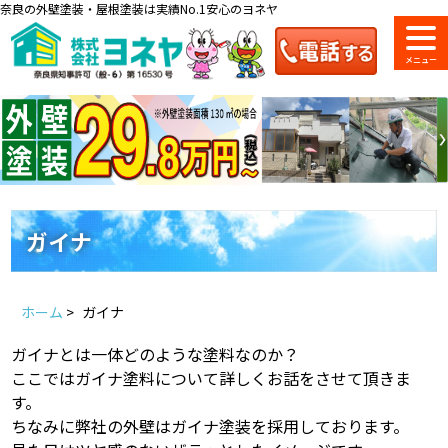
奈良の外壁塗装・屋根塗装は実績No.1安心のヨネヤ
ショールーム
料金一覧
会社案内
のご紹介
ガイナ
お問い合わせ
来店予約
お電話
お見積り
ホーム
>
ガイナ
ガイナとは一体どのような塗料なのか？
地域の事例がいっぱい
ここではガイナ塗料について詳しくお話をさせて頂きま
ヨネヤの施工実績
す。
ちなみに弊社の外壁はガイナ塗装を採用しております。
Home
お客様の声