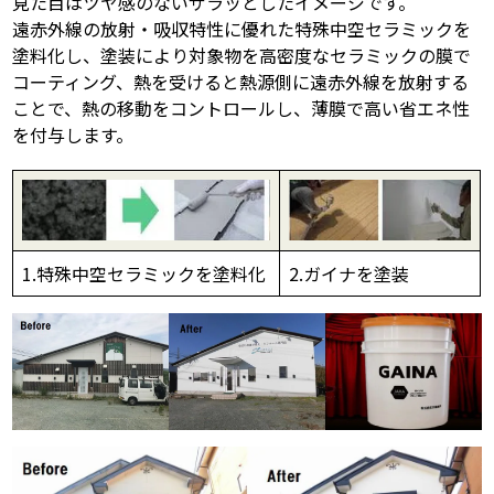
見た目はツヤ感のないザラッとしたイメージです。
遠赤外線の放射・吸収特性に優れた特殊中空セラミックを
塗料化し、塗装により対象物を高密度なセラミックの膜で
スタッフ紹介
よくあるご質問
コーティング、熱を受けると熱源側に遠赤外線を放射する
ことで、熱の移動をコントロールし、薄膜で高い省エネ性
スタッフブログ
屋根リフォームについて
を付与します。
雨漏りについて
雨漏りの施工実績
ヨネヤがお客様から選ばれる10の
リフォームローン
理由
1.特殊中空セラミックを塗料化
2.ガイナを塗装
工場倉庫改修
アパート・マンション修繕
見積もりシミュレーション