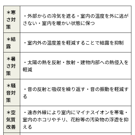
＊寒
・外部からの冷気を遮る・室内の温度を外に逃が
さ対
さない・室内を暖かい状態に保つ
策
＊結
・室内外の温度差を軽減することで結露を抑制
露
＊暑
・太陽の熱を反射・放射・建物内部への熱侵入を
さ対
軽減
策
＊騒
・音の反射と吸収を繰り返す・音の振動を軽減す
音対
る
策
＊空
・遠赤外線により室内にマイナスイオンを帯電・
気質
室内のホコリやチリ、花粉等の汚染物の浮遊を抑
改善
える