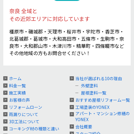
奈良 全域と
その近郊エリアに対応しています
橿原市・磯城郡・天理市・桜井市・宇陀市・香芝市・
北葛城郡・葛城市・大和高田市・五條市・生駒市・奈
良市・大和郡山市・木津川市・精華町・四條畷市など
その他地域の方もお問合せください！
ホーム
当社が選ばれる10の理由
料金一覧
外壁塗料
施工実績
屋根塗料一覧
お客様の声
おすすめ屋根リフォーム一覧
リフォームローン
工場塗装のYONEX
アパート・マンション修繕の
雨漏りについて
YONEX
3D工法について
会社概要
コーキング材の種類と違い
スタッフ紹介