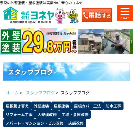
奈良の外壁塗装・屋根塗装は実績No.1安心のヨネヤ
ショールーム
料金一覧
会社案内
のご紹介
スタッフブログ
お問い合わせ
来店予約
お電話
お見積り
ホーム
>
スタッフブログ
>
スタッフブログ
地域の事例がいっぱい
屋根葺き替え
外壁塗装
屋根塗装
屋根カバー工法
防水工事
ヨネヤの施工実績
リフォーム工事
大規模改修
工場・倉庫改修
アパート・マンション・ビル改修
店舗改修
Home
お客様の声