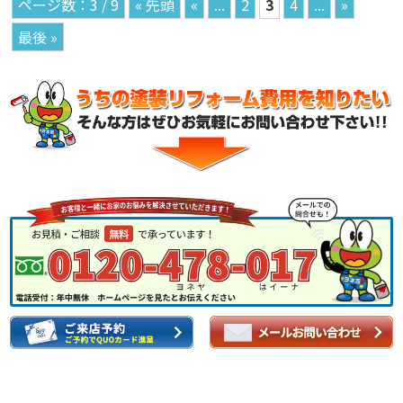
3 / 9
« 先頭
«
...
2
3
4
...
»
最後 »