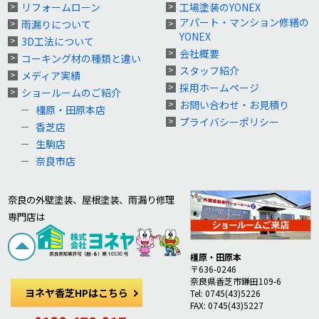
リフォームローン
工場塗装のYONEX
アパート・マンション修繕の
雨漏りについて
YONEX
3D工法について
会社概要
コーキング材の種類と違い
スタッフ紹介
メディア実績
採用ホームページ
ショールームのご紹介
お問い合わせ・お見積り
橿原・田原本店
プライバシーポリシー
香芝店
生駒店
奈良市店
奈良の外壁塗装、屋根塗装、雨漏り修理
専門店は
橿原・田原本
〒636-0246
奈良県香芝市鎌田109-6
ヨネヤ香芝HPはこちら
Tel: 0745(43)5226
FAX: 0745(43)5227