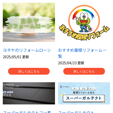
スタッフ紹介
よくあるご質問
スタッフブログ
屋根リフォームについて
雨漏りについて
雨漏りの施工実績
ヨネヤのリフォームローン
おすすめ屋根リフォーム一
ヨネヤがお客様から選ばれる10の
リフォームローン
理由
覧
2025/05/01 更新
2025/04/23 更新
工場倉庫改修
アパート・マンション修繕
詳しくはこちら
詳しくはこちら
見積もりシミュレーション
スーパーガルテクトフッ素
スーパーガルテクト