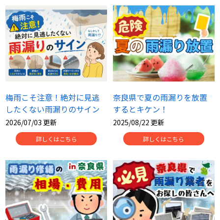
スタッフ紹介
よくあるご質問
スタッフブログ
屋根リフォームについて
雨漏りについて
雨漏りの施工実績
梅雨こそ注意！絶対に見逃
奈良県で夏の雨漏りを放置
ヨネヤがお客様から選ばれる10の
リフォームローン
理由
したくない雨漏りのサイン
するとキケン！
2026/07/03 更新
2025/08/22 更新
工場倉庫改修
アパート・マンション修繕
詳しくはこちら
詳しくはこちら
見積もりシミュレーション