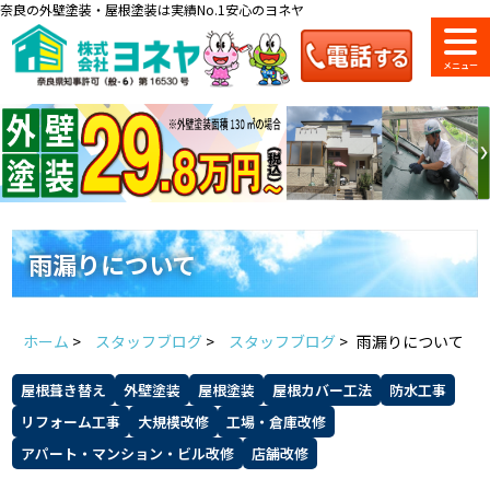
奈良の外壁塗装・屋根塗装は実績No.1安心のヨネヤ
ショールーム
料金一覧
会社案内
のご紹介
雨漏りについて
お問い合わせ
来店予約
お電話
お見積り
ホーム
>
スタッフブログ
>
スタッフブログ
>
雨漏りについて
地域の事例がいっぱい
屋根葺き替え
外壁塗装
屋根塗装
屋根カバー工法
防水工事
ヨネヤの施工実績
リフォーム工事
大規模改修
工場・倉庫改修
アパート・マンション・ビル改修
店舗改修
Home
お客様の声