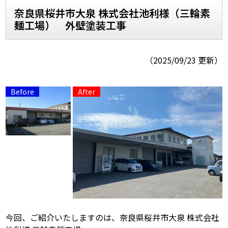
奈良県桜井市大泉 株式会社池利様（三輪素
麺工場） 外壁塗装工事
スタッフ紹介
よくあるご質問
スタッフブログ
屋根リフォームについて
（2025/09/23 更新）
雨漏りについて
雨漏りの施工実績
ヨネヤがお客様から選ばれる10の
リフォームローン
理由
工場倉庫改修
アパート・マンション修繕
見積もりシミュレーション
今回、ご紹介いたしますのは、奈良県桜井市大泉 株式会社