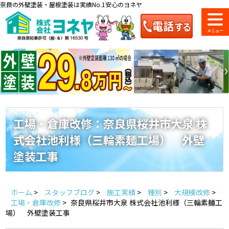
奈良の外壁塗装・屋根塗装は実績No.1安心のヨネヤ
ショールーム
料金一覧
会社案内
のご紹介
工場・倉庫改修：奈良県桜井市大泉 株
式会社池利様（三輪素麺工場） 外壁
お問い合わせ
来店予約
お電話
お見積り
塗装工事
地域の事例がいっぱい
ホーム
>
スタッフブログ
>
施工実績
>
種別
>
大規模改修
>
ヨネヤの施工実績
工場・倉庫改修
>
奈良県桜井市大泉 株式会社池利様（三輪素麺工
場） 外壁塗装工事
Home
お客様の声