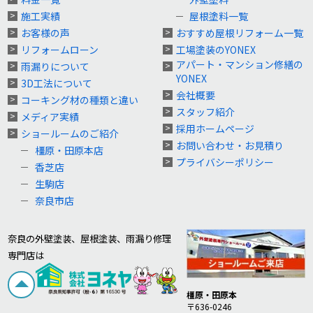
施工実績
屋根塗料一覧
お客様の声
おすすめ屋根リフォーム一覧
リフォームローン
工場塗装のYONEX
アパート・マンション修繕の
雨漏りについて
YONEX
3D工法について
会社概要
コーキング材の種類と違い
スタッフ紹介
メディア実績
採用ホームページ
ショールームのご紹介
お問い合わせ・お見積り
橿原・田原本店
プライバシーポリシー
香芝店
生駒店
奈良市店
奈良の外壁塗装、屋根塗装、雨漏り修理
専門店は
橿原・田原本
〒636-0246