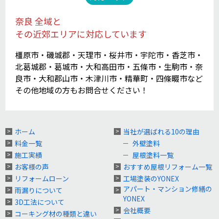
奈良 全域と
その近郊エリアに対応しています
橿原市・磯城郡・天理市・桜井市・宇陀市・香芝市・
北葛城郡・葛城市・大和高田市・五條市・生駒市・奈
良市・大和郡山市・木津川市・精華町・四條畷市など
その他地域の方もお問合せください！
ホーム
当社が選ばれる10の理由
料金一覧
外壁塗料
施工実績
屋根塗料一覧
お客様の声
おすすめ屋根リフォーム一覧
リフォームローン
工場塗装のYONEX
アパート・マンション修繕の
雨漏りについて
YONEX
3D工法について
会社概要
コーキング材の種類と違い