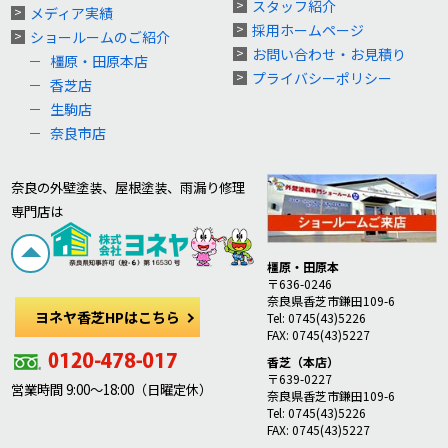
スタッフ紹介
メディア実績
採用ホームページ
ショールームのご紹介
お問い合わせ・お見積り
橿原・田原本店
プライバシーポリシー
香芝店
生駒店
奈良市店
奈良の外壁塗装、屋根塗装、雨漏り修理
専門店は
橿原・田原本
〒636-0246
奈良県香芝市鎌田109-6
ヨネヤ香芝HPはこちら
Tel: 0745(43)5226
FAX: 0745(43)5227
香芝（本店）
〒639-0227
営業時間 9:00～18:00（日曜定休）
奈良県香芝市鎌田109-6
Tel: 0745(43)5226
FAX: 0745(43)5227