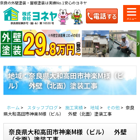
奈良の外壁塗装・屋根塗装は実績No.1安心のヨネヤ
ショールーム
料金一覧
会社案内
のご紹介
地域：奈良県大和高田市神楽M様（ビ
ル） 外壁（北面）塗装工事
お問い合わせ
来店予約
お電話
お見積り
ホーム
>
スタッフブログ
>
施工実績
>
地域
>
その他
>
奈良
地域の事例がいっぱい
県大和高田市神楽M様（ビル） 外壁（北面）塗装工事
ヨネヤの施工実績
奈良県大和高田市神楽M様（ビル） 外壁
（北面）塗装工事
Home
お客様の声