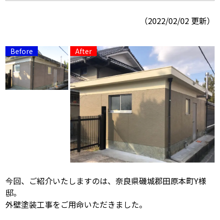
（2022/02/02 更新）
スタッフ紹介
よくあるご質問
スタッフブログ
屋根リフォームについて
雨漏りについて
雨漏りの施工実績
ヨネヤがお客様から選ばれる10の
リフォームローン
理由
工場倉庫改修
アパート・マンション修繕
見積もりシミュレーション
今回、ご紹介いたしますのは、奈良県磯城郡田原本町Y様
邸。
外壁塗装工事をご用命いただきました。