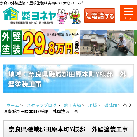
奈良の外壁塗装・屋根塗装は実績No.1安心のヨネヤ
ショールーム
料金一覧
会社案内
のご紹介
地域：奈良県磯城郡田原本町Y様邸 外
壁塗装工事
お問い合わせ
来店予約
お電話
お見積り
ホーム
>
スタッフブログ
>
施工実績
>
地域
>
磯城郡
>
奈良
地域の事例がいっぱい
県磯城郡田原本町Y様邸 外壁塗装工事
ヨネヤの施工実績
奈良県磯城郡田原本町Y様邸 外壁塗装工事
Home
お客様の声