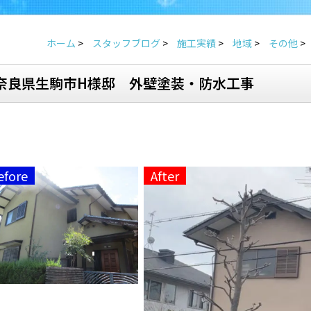
ホーム
>
スタッフブログ
>
施工実績
>
地域
>
その他
>
奈良県生駒市H様邸 外壁塗装・防水工事