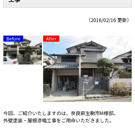
スタッフ紹介
よくあるご質問
（2016/02/16 更新）
スタッフブログ
屋根リフォームについて
雨漏りについて
雨漏りの施工実績
ヨネヤがお客様から選ばれる10の
リフォームローン
理由
工場倉庫改修
アパート・マンション修繕
見積もりシミュレーション
今回、ご紹介いたしますのは、奈良県生駒市M様邸。
外壁塗装・屋根漆喰工事をご用命いただきました。