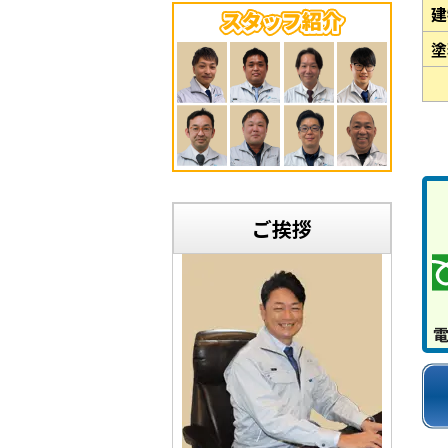
建
塗
ご挨拶