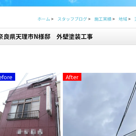
ホーム
>
スタッフブログ
>
施工実績
>
地域
>
奈良県天理市N様邸 外壁塗装工事