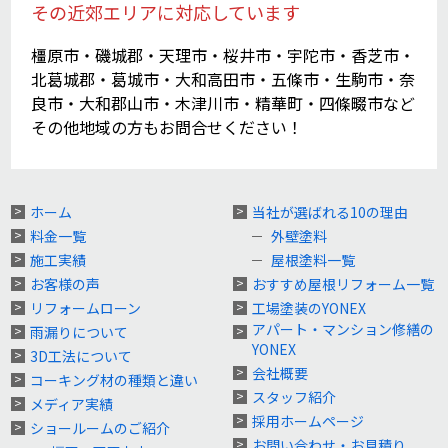
その近郊エリアに対応しています
橿原市・磯城郡・天理市・桜井市・宇陀市・香芝市・
北葛城郡・葛城市・大和高田市・五條市・生駒市・奈
良市・大和郡山市・木津川市・精華町・四條畷市など
その他地域の方もお問合せください！
ホーム
当社が選ばれる10の理由
料金一覧
外壁塗料
施工実績
屋根塗料一覧
お客様の声
おすすめ屋根リフォーム一覧
リフォームローン
工場塗装のYONEX
アパート・マンション修繕の
雨漏りについて
YONEX
3D工法について
会社概要
コーキング材の種類と違い
スタッフ紹介
メディア実績
採用ホームページ
ショールームのご紹介
お問い合わせ・お見積り