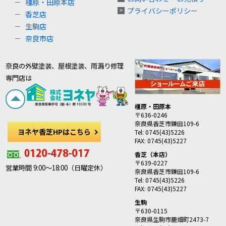
橿原・田原本店
プライバシーポリシー
香芝店
生駒店
奈良市店
奈良の外壁塗装、屋根塗装、雨漏り修理
専門店は
橿原・田原本
〒636-0246
奈良県香芝市鎌田109-6
ヨネヤ香芝HPはこちら
Tel: 0745(43)5226
FAX: 0745(43)5227
香芝（本店）
〒639-0227
営業時間 9:00～18:00（日曜定休）
奈良県香芝市鎌田109-6
Tel: 0745(43)5226
FAX: 0745(43)5227
生駒
〒630-0115
奈良県生駒市鹿畑町2473-7