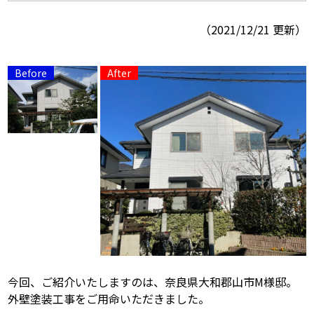
（2021/12/21 更新）
スタッフ紹介
よくあるご質問
スタッフブログ
屋根リフォームについて
雨漏りについて
雨漏りの施工実績
ヨネヤがお客様から選ばれる10の
リフォームローン
理由
工場倉庫改修
アパート・マンション修繕
見積もりシミュレーション
今回、ご紹介いたしますのは、奈良県大和郡山市M様邸。
外壁塗装工事をご用命いただきました。