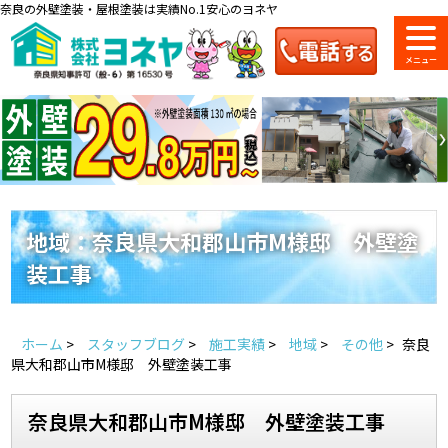
奈良の外壁塗装・屋根塗装は実績No.1安心のヨネヤ
ショールーム
料金一覧
会社案内
のご紹介
地域：奈良県大和郡山市M様邸 外壁塗
装工事
お問い合わせ
来店予約
お電話
お見積り
ホーム
>
スタッフブログ
>
施工実績
>
地域
>
その他
>
奈良
地域の事例がいっぱい
県大和郡山市M様邸 外壁塗装工事
ヨネヤの施工実績
奈良県大和郡山市M様邸 外壁塗装工事
Home
お客様の声