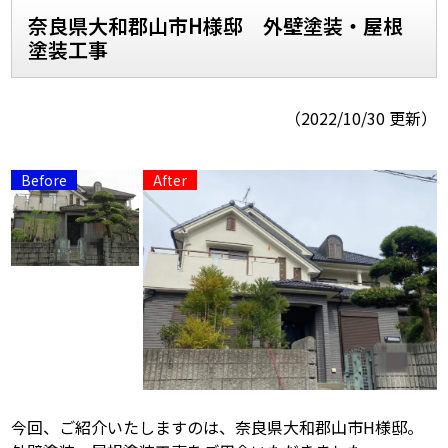
奈良県大和郡山市H様邸 外壁塗装・屋根
塗装工事
スタッフ紹介
よくあるご質問
スタッフブログ
屋根リフォームについて
（2022/10/30 更新）
雨漏りについて
雨漏りの施工実績
ヨネヤがお客様から選ばれる10の
リフォームローン
理由
工場倉庫改修
アパート・マンション修繕
見積もりシミュレーション
今回、ご紹介いたしますのは、奈良県大和郡山市H様邸。