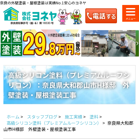
奈良の外壁塗装・屋根塗装は実績No.1安心のヨネヤ
ショールーム
料金一覧
会社案内
のご紹介
高級シリコン塗料（プレミアムルーフシ
リコン）：奈良県大和郡山市H様邸 外
お問い合わせ
来店予約
お電話
お見積り
壁塗装・屋根塗装工事
地域の事例がいっぱい
ホーム
>
スタッフブログ
>
施工実績
>
塗料
>
ヨネヤの施工実績
高級シリコン塗料（プレミアムルーフシリコン）
>
奈良県大和郡
山市H様邸 外壁塗装・屋根塗装工事
Home
お客様の声