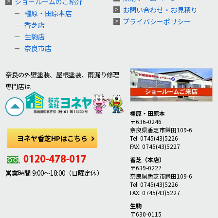
ショールームのご紹介
お問い合わせ・お見積り
橿原・田原本店
プライバシーポリシー
香芝店
生駒店
奈良市店
奈良の外壁塗装、屋根塗装、雨漏り修理
専門店は
橿原・田原本
〒636-0246
奈良県香芝市鎌田109-6
ヨネヤ香芝HPはこちら
Tel: 0745(43)5226
FAX: 0745(43)5227
香芝（本店）
〒639-0227
営業時間 9:00～18:00（日曜定休）
奈良県香芝市鎌田109-6
Tel: 0745(43)5226
FAX: 0745(43)5227
生駒
〒630-0115