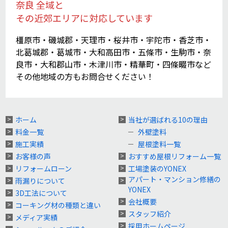
奈良 全域と
その近郊エリアに対応しています
橿原市・磯城郡・天理市・桜井市・宇陀市・香芝市・
北葛城郡・葛城市・大和高田市・五條市・生駒市・奈
良市・大和郡山市・木津川市・精華町・四條畷市など
その他地域の方もお問合せください！
ホーム
当社が選ばれる10の理由
料金一覧
外壁塗料
施工実績
屋根塗料一覧
お客様の声
おすすめ屋根リフォーム一覧
リフォームローン
工場塗装のYONEX
アパート・マンション修繕の
雨漏りについて
YONEX
3D工法について
会社概要
コーキング材の種類と違い
スタッフ紹介
メディア実績
採用ホームページ