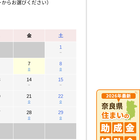
ーからお選びください）
金
土
1
－
7
8
○
○
3
14
15
－
－
0
21
22
○
○
7
28
29
○
○