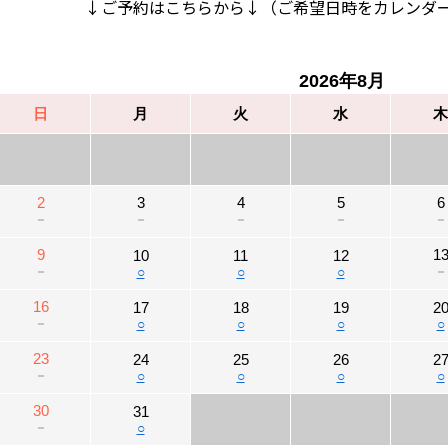
↓ご予約はこちらから↓（ご希望日時をカレンダ
2026年8月
日
月
火
水
木
2
3
4
5
6
－
－
－
－
－
9
1
10
11
12
－
－
○
○
○
16
17
18
19
2
－
○
○
○
○
23
24
25
26
2
－
○
○
○
○
30
31
－
○