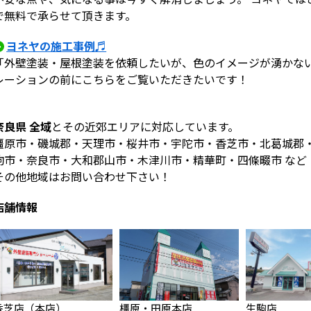
で無料で承らせて頂きます。
ヨネヤの施工事例♬
「外壁塗装・屋根塗装を依頼したいが、色のイメージが湧かない
レーションの前にこちらをご覧いただきたいです！
奈良県 全域
とその近郊エリアに対応しています。
橿原市・磯城郡・天理市・桜井市・宇陀市・香芝市・北葛城郡
駒市・奈良市・大和郡山市・木津川市・精華町・四條畷市 など
その他地域はお問い合わせ下さい！
店舗情報
香芝店（本店）
橿原・田原本店
生駒店