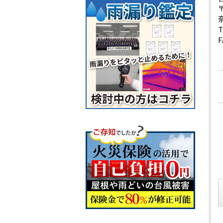
〒
T
F