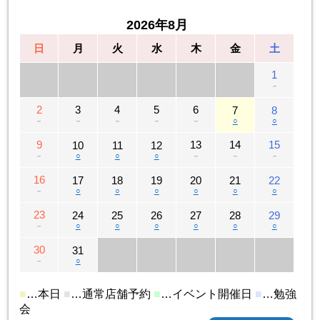
2026年8月
日
月
火
水
木
金
土
1
－
2
3
4
5
6
7
8
－
－
－
－
－
○
○
9
13
14
15
10
11
12
－
○
○
○
－
－
－
16
17
18
19
20
21
22
－
○
○
○
○
○
○
23
24
25
26
27
28
29
－
○
○
○
○
○
○
30
31
－
○
■
…本日
■
…通常店舗予約
■
…イベント開催日
■
…勉強
会