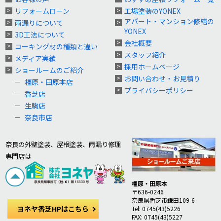
リフォームローン
工場塗装のYONEX
アパート・マンション修繕の
雨漏りについて
YONEX
3D工法について
会社概要
コーキング材の種類と違い
スタッフ紹介
メディア実績
採用ホームページ
ショールームのご紹介
お問い合わせ・お見積り
橿原・田原本店
プライバシーポリシー
香芝店
生駒店
奈良市店
奈良の外壁塗装、屋根塗装、雨漏り修理
専門店は
橿原・田原本
〒636-0246
奈良県香芝市鎌田109-6
ヨネヤ香芝HPはこちら
Tel: 0745(43)5226
FAX: 0745(43)5227