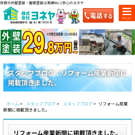
奈良の外壁塗装・屋根塗装は実績No.1安心のヨネヤ
ショールーム
料金一覧
会社案内
のご紹介
スタッフブログ：リフォーム産業新聞に
掲載頂きました。
お問い合わせ
来店予約
お電話
お見積り
ホーム
>
スタッフブログ
>
スタッフブログ
>
リフォーム産業
地域の事例がいっぱい
新聞に掲載頂きました。
ヨネヤの施工実績
リフォーム産業新聞に掲載頂きました。
Home
お客様の声