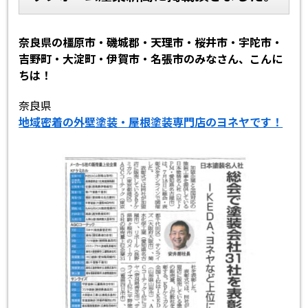
スタッフ紹介
よくあるご質問
奈良県の橿原市・磯城郡・天理市・桜井市・宇陀市・
吉野町・大淀町・伊賀市・名張市のみなさん、こんに
スタッフブログ
屋根リフォームについて
ちは！
雨漏りについて
雨漏りの施工実績
奈良県
地域密着の外壁塗装・屋根塗装専門店のヨネヤです！
ヨネヤがお客様から選ばれる10の
リフォームローン
理由
工場倉庫改修
アパート・マンション修繕
見積もりシミュレーション