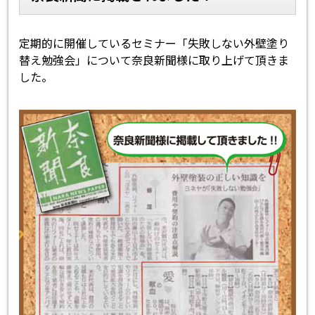
スタッフ紹介
よくあるご質問
定期的に開催しているセミナー「失敗しない外壁塗り
替え勉強会」について奈良新聞様に取り上げて頂きま
スタッフブログ
屋根リフォームについて
した。
雨漏りについて
雨漏りの施工実績
ヨネヤがお客様から選ばれる10の
リフォームローン
理由
工場倉庫改修
アパート・マンション修繕
見積もりシミュレーション