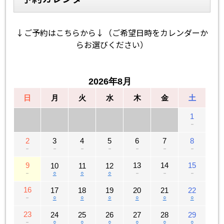
↓ご予約はこちらから↓（ご希望日時をカレンダーか
らお選びください）
2026年8月
日
月
火
水
木
金
土
1
－
2
3
4
5
6
7
8
－
－
－
－
－
－
－
9
13
14
15
10
11
12
－
○
○
○
－
－
－
16
17
18
19
20
21
22
－
○
○
○
○
○
○
23
24
25
26
27
28
29
－
○
○
○
○
○
○