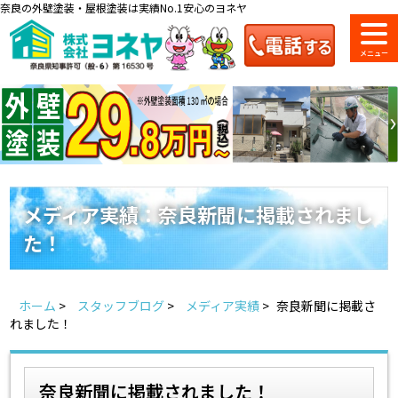
奈良の外壁塗装・屋根塗装は実績No.1安心のヨネヤ
ショールーム
料金一覧
会社案内
のご紹介
メディア実績：奈良新聞に掲載されまし
た！
お問い合わせ
来店予約
お電話
お見積り
ホーム
>
スタッフブログ
>
メディア実績
>
奈良新聞に掲載さ
地域の事例がいっぱい
れました！
ヨネヤの施工実績
奈良新聞に掲載されました！
Home
お客様の声