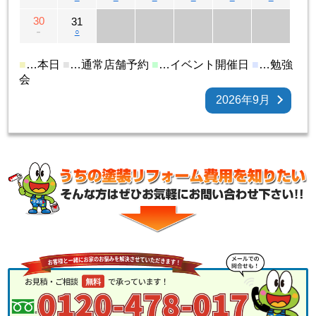
30
31
－
○
■
…本日
■
…通常店舗予約
■
…イベント開催日
■
…勉強
会
2026年9月