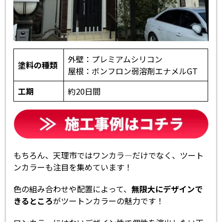
外壁：プレミアムシリコン
塗料の種類
屋根：ボンフロン弱溶剤エナメルGT
工期
約20日間
もちろん、天理市ではワンカラ―だけでなく、ツート
ンカラーも注目を集めています！
色の組み合わせや配置によって、
無限大にデザインで
きるところ
がツートンカラーの魅力です！