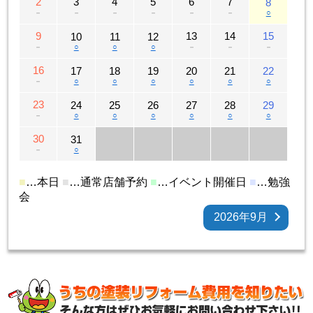
2
3
4
5
6
7
8
－
－
－
－
－
－
○
9
13
14
15
10
11
12
－
○
○
○
－
－
－
16
17
18
19
20
21
22
－
○
○
○
○
○
○
23
24
25
26
27
28
29
－
○
○
○
○
○
○
30
31
－
○
■
…本日
■
…通常店舗予約
■
…イベント開催日
■
…勉強
会
2026年9月