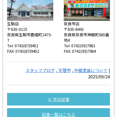
生駒店
奈良市店
〒630-0115
〒630-8441
奈良県生駒市鹿畑町2473-
奈良県奈良市神殿町685番
7
地4
Tel: 0743(87)9451
Tel: 0742(93)7983
FAX: 0743(87)9452
FAX: 0742(93)7984
スタッフブログ
,
天理市
,
外壁塗装について
|
2025/09/24
≪ 次の記事
記事一覧はこちら