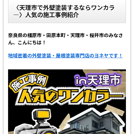
〈天理市で外壁塗装するならワンカラ
―〉人気の施工事例紹介
スタッフ紹介
よくあるご質問
スタッフブログ
屋根リフォームについて
奈良県の橿原市・田原本町・天理市・桜井市のみなさ
ん、こんにちは！
雨漏りについて
雨漏りの施工実績
地域密着の外壁塗装・屋根塗装専門店のヨネヤです！
ヨネヤがお客様から選ばれる10の
リフォームローン
理由
工場倉庫改修
アパート・マンション修繕
見積もりシミュレーション