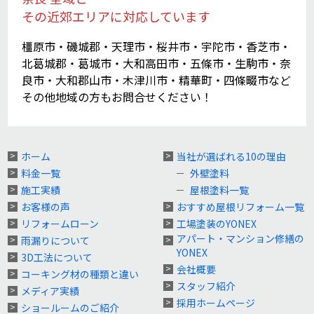
その近郊エリアに対応しています
橿原市・磯城郡・天理市・桜井市・宇陀市・香芝市・
北葛城郡・葛城市・大和高田市・五條市・生駒市・奈
良市・大和郡山市・木津川市・精華町・四條畷市など
その他地域の方もお問合せください！
ホーム
当社が選ばれる10の理由
料金一覧
外壁塗料
施工実績
屋根塗料一覧
お客様の声
おすすめ屋根リフォーム一覧
リフォームローン
工場塗装のYONEX
アパート・マンション修繕の
雨漏りについて
YONEX
3D工法について
会社概要
コーキング材の種類と違い
スタッフ紹介
メディア実績
採用ホームページ
ショールームのご紹介