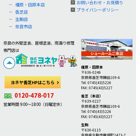
お問い合わせ・お見積り
橿原・田原本店
プライバシーポリシー
香芝店
生駒店
奈良市店
奈良の外壁塗装、屋根塗装、雨漏り修理
専門店は
橿原・田原本
〒636-0246
奈良県香芝市鎌田109-6
ヨネヤ香芝HPはこちら
Tel: 0745(43)5226
FAX: 0745(43)5227
香芝（本店）
〒639-0227
営業時間 9:00～18:00（日曜定休）
奈良県香芝市鎌田109-6
Tel: 0745(43)5226
FAX: 0745(43)5227
生駒
〒630-0115
奈良県生駒市鹿畑町2473-7