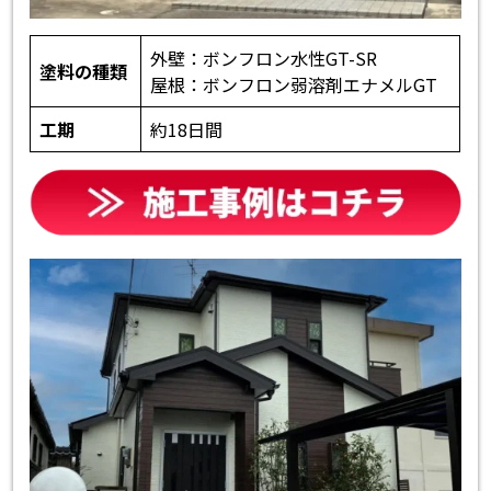
外壁：ボンフロン水性GT-SR
塗料の種類
屋根：ボンフロン弱溶剤エナメルGT
工期
約18日間