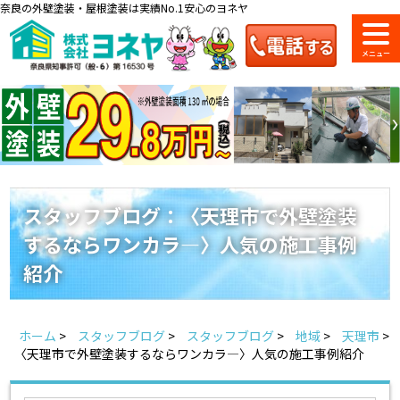
奈良の外壁塗装・屋根塗装は実績No.1安心のヨネヤ
ショールーム
料金一覧
会社案内
のご紹介
スタッフブログ：〈天理市で外壁塗装
するならワンカラ―〉人気の施工事例
お問い合わせ
来店予約
お電話
お見積り
紹介
地域の事例がいっぱい
ホーム
>
スタッフブログ
>
スタッフブログ
>
地域
>
天理市
>
ヨネヤの施工実績
〈天理市で外壁塗装するならワンカラ―〉人気の施工事例紹介
Home
お客様の声