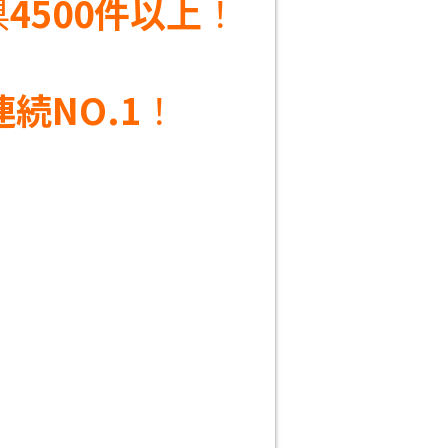
県
4500件以上
！
連続NO.1
！