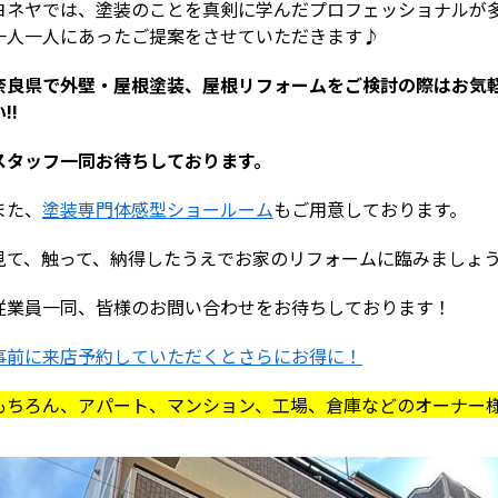
ヨネヤでは、塗装のことを真剣に学んだプロフェッショナルが
一人一人にあったご提案をさせていただきます♪
奈良県で外壁・屋根塗装、屋根リフォームをご検討の際はお気
!!
スタッフ一同お待ちしております。
また、
塗装専門体感型ショールーム
もご用意しております。
見て、触って、納得したうえでお家のリフォームに臨みましょ
従業員一同、皆様のお問い合わせをお待ちしております！
事前に来店予約していただくとさらにお得に！
もちろん、アパート、マンション、工場、倉庫などのオーナー