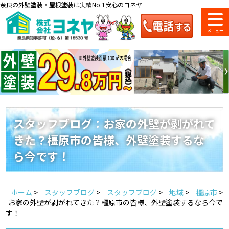
奈良の外壁塗装・屋根塗装は実績No.1安心のヨネヤ
ショールーム
料金一覧
会社案内
のご紹介
スタッフブログ：お家の外壁が剥がれて
きた？橿原市の皆様、外壁塗装するな
お問い合わせ
来店予約
お電話
お見積り
ら今です！
地域の事例がいっぱい
ホーム
>
スタッフブログ
>
スタッフブログ
>
地域
>
橿原市
>
ヨネヤの施工実績
お家の外壁が剥がれてきた？橿原市の皆様、外壁塗装するなら今で
す！
Home
お客様の声