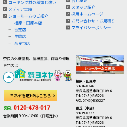
会社概要
コーキング材の種類と違い
スタッフ紹介
メディア実績
採用ホームページ
ショールームのご紹介
お問い合わせ・お見積り
橿原・田原本店
プライバシーポリシー
香芝店
生駒店
奈良市店
奈良の外壁塗装、屋根塗装、雨漏り修理
専門店は
橿原・田原本
〒636-0246
奈良県香芝市鎌田109-6
ヨネヤ香芝HPはこちら
Tel: 0745(43)5226
FAX: 0745(43)5227
香芝（本店）
〒639-0227
営業時間 9:00～18:00（日曜定休）
奈良県香芝市鎌田109-6
Tel: 0745(43)5226