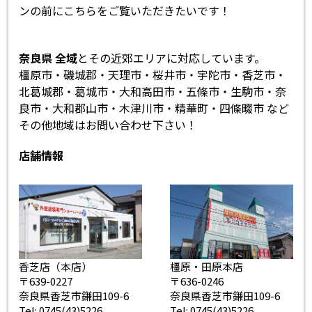
ンの前にこちらをご覧いただきたいです！
奈良県 全域
とその近郊エリアに対応しています。
橿原市・磯城郡・天理市・桜井市・宇陀市・香芝市・
北葛城郡・葛城市・大和高田市・五條市・生駒市・奈
良市・大和郡山市・木津川市・精華町・四條畷市 など
その他地域はお問い合わせ下さい！
店舗情報
香芝店（本店）
橿原・田原本店
〒639-0227
〒636-0246
奈良県香芝市鎌田109-6
奈良県香芝市鎌田109-6
Tel: 0745(43)5226
Tel: 0745(43)5226