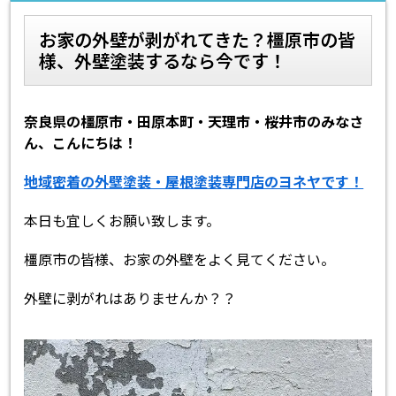
お家の外壁が剥がれてきた？橿原市の皆
スタッフ紹介
よくあるご質問
様、外壁塗装するなら今です！
スタッフブログ
屋根リフォームについて
奈良県の橿原市・田原本町・天理市・桜井市のみなさ
雨漏りについて
雨漏りの施工実績
ん、こんにちは！
ヨネヤがお客様から選ばれる10の
リフォームローン
地域密着の外壁塗装・屋根塗装専門店のヨネヤです！
理由
本日も宜しくお願い致します。
工場倉庫改修
アパート・マンション修繕
橿原市の皆様、お家の外壁をよく見てください。
見積もりシミュレーション
外壁に剥がれはありませんか？？