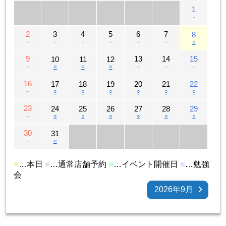
1
－
2
3
4
5
6
7
8
－
－
－
－
－
－
○
9
13
14
15
10
11
12
－
○
○
○
－
－
－
16
17
18
19
20
21
22
－
○
○
○
○
○
○
23
24
25
26
27
28
29
－
○
○
○
○
○
○
30
31
－
○
■
…本日
■
…通常店舗予約
■
…イベント開催日
■
…勉強
会
2026年9月