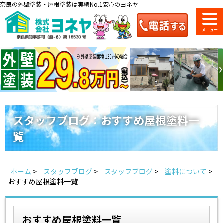
奈良の外壁塗装・屋根塗装は実績No.1安心のヨネヤ
ショールーム
料金一覧
会社案内
のご紹介
スタッフブログ：おすすめ屋根塗料一
覧
お問い合わせ
来店予約
お電話
お見積り
ホーム
>
スタッフブログ
>
スタッフブログ
>
塗料について
>
地域の事例がいっぱい
おすすめ屋根塗料一覧
ヨネヤの施工実績
おすすめ屋根塗料一覧
Home
お客様の声