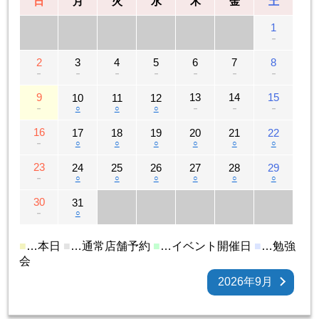
日
月
火
水
木
金
土
1
－
2
3
4
5
6
7
8
－
－
－
－
－
－
－
9
13
14
15
10
11
12
－
○
○
○
－
－
－
16
17
18
19
20
21
22
－
○
○
○
○
○
○
23
24
25
26
27
28
29
－
○
○
○
○
○
○
30
31
－
○
■
…本日
■
…通常店舗予約
■
…イベント開催日
■
…勉強
会
2026年9月