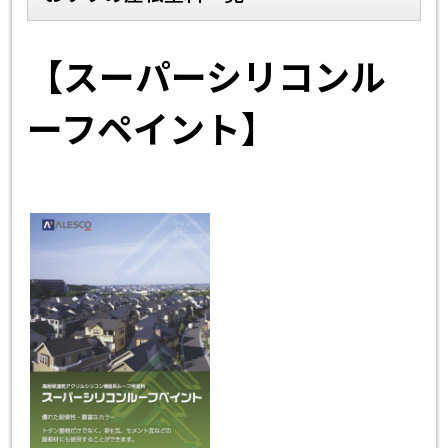
スタッフ紹介
よくあるご質問
【スーパーシリコンル
スタッフブログ
屋根リフォームについて
ーフペイント】
雨漏りについて
雨漏りの施工実績
ヨネヤがお客様から選ばれる10の
リフォームローン
理由
工場倉庫改修
アパート・マンション修繕
見積もりシミュレーション