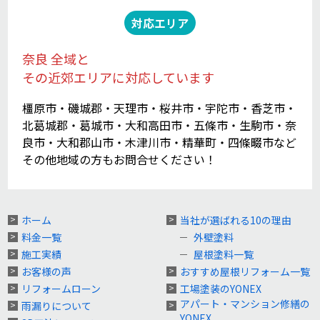
対応エリア
奈良 全域と
その近郊エリアに対応しています
橿原市・磯城郡・天理市・桜井市・宇陀市・香芝市・
北葛城郡・葛城市・大和高田市・五條市・生駒市・奈
良市・大和郡山市・木津川市・精華町・四條畷市など
その他地域の方もお問合せください！
ホーム
当社が選ばれる10の理由
料金一覧
外壁塗料
施工実績
屋根塗料一覧
お客様の声
おすすめ屋根リフォーム一覧
リフォームローン
工場塗装のYONEX
アパート・マンション修繕の
雨漏りについて
YONEX