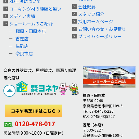
3D工法について
会社概要
コーキング材の種類と違い
スタッフ紹介
メディア実績
採用ホームページ
ショールームのご紹介
お問い合わせ・お見積り
橿原・田原本店
プライバシーポリシー
香芝店
生駒店
奈良市店
奈良の外壁塗装、屋根塗装、雨漏り修理
専門店は
橿原・田原本
〒636-0246
奈良県香芝市鎌田109-6
ヨネヤ香芝HPはこちら
Tel: 0745(43)5226
FAX: 0745(43)5227
香芝（本店）
〒639-0227
営業時間 9:00～18:00（日曜定休）
奈良県香芝市鎌田109-6