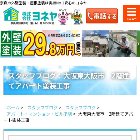
奈良の外壁塗装・屋根塗装は実績No.1安心のヨネヤ
ショールーム
料金一覧
会社案内
のご紹介
スタッフブログ：大阪東大阪市 2階建
てアパート塗装工事
お問い合わせ
来店予約
お電話
お見積り
ホーム
>
スタッフブログ
>
スタッフブログ
>
地域の事例がいっぱい
アパート・マンション・ビル塗装
>
大阪東大阪市 2階建てアパ
ヨネヤの施工実績
ート塗装工事
Home
お客様の声