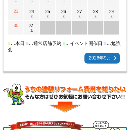
－
○
○
○
○
○
○
23
24
25
26
27
28
29
－
○
○
○
○
○
○
30
31
－
○
■
…本日
■
…通常店舗予約
■
…イベント開催日
■
…勉強
会
2026年9月