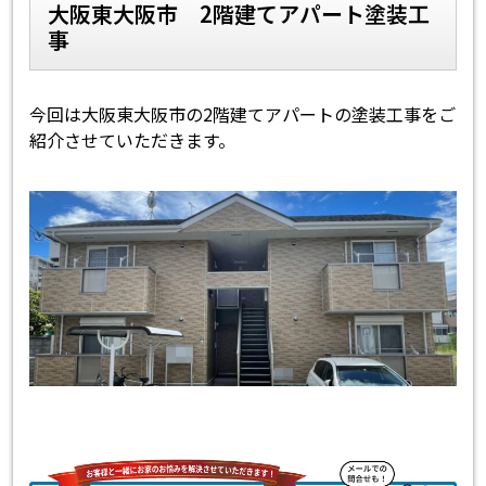
大阪東大阪市 2階建てアパート塗装工
事
スタッフ紹介
よくあるご質問
スタッフブログ
屋根リフォームについて
今回は大阪東大阪市の2階建てアパートの塗装工事をご
紹介させていただきます。
雨漏りについて
雨漏りの施工実績
ヨネヤがお客様から選ばれる10の
リフォームローン
理由
工場倉庫改修
アパート・マンション修繕
見積もりシミュレーション