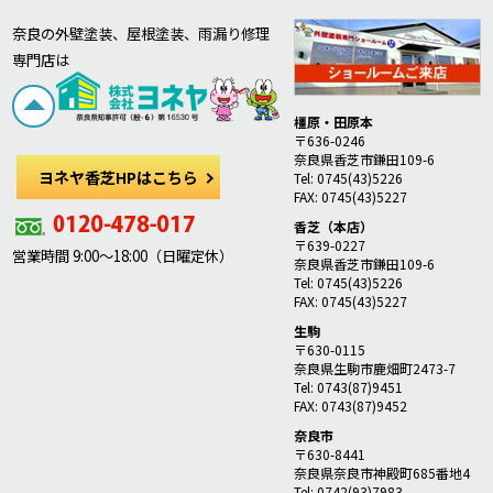
奈良の外壁塗装、屋根塗装、雨漏り修理
専門店は
橿原・田原本
〒636-0246
奈良県香芝市鎌田109-6
ヨネヤ香芝HPはこちら
Tel: 0745(43)5226
FAX: 0745(43)5227
香芝（本店）
〒639-0227
営業時間 9:00～18:00（日曜定休）
奈良県香芝市鎌田109-6
Tel: 0745(43)5226
FAX: 0745(43)5227
生駒
〒630-0115
奈良県生駒市鹿畑町2473-7
Tel: 0743(87)9451
FAX: 0743(87)9452
奈良市
〒630-8441
奈良県奈良市神殿町685番地4
Tel: 0742(93)7983