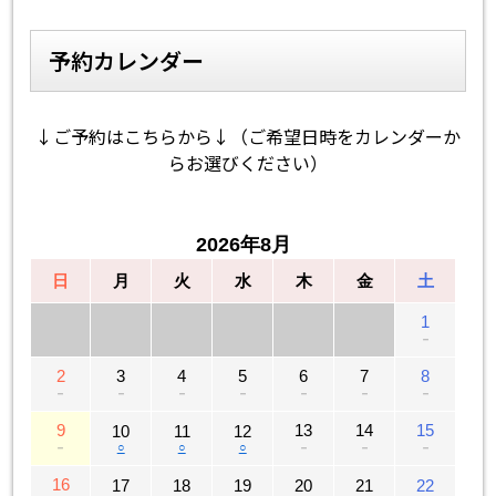
予約カレンダー
↓ご予約はこちらから↓（ご希望日時をカレンダーか
らお選びください）
2026年8月
日
月
火
水
木
金
土
1
－
2
3
4
5
6
7
8
－
－
－
－
－
－
－
9
13
14
15
10
11
12
－
○
○
○
－
－
－
16
17
18
19
20
21
22