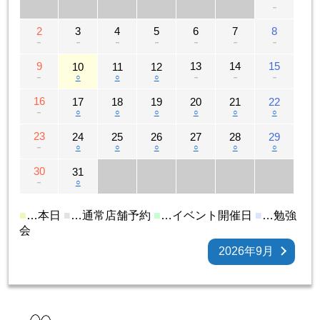
－
2
3
4
5
6
7
8
－
－
－
－
－
－
－
9
13
14
15
10
11
12
－
○
○
○
－
－
－
16
17
18
19
20
21
22
－
○
○
○
○
○
○
23
24
25
26
27
28
29
－
○
○
○
○
○
○
30
31
－
○
■
…本日
■
…通常店舗予約
■
…イベント開催日
■
…勉強
会
2026年9月