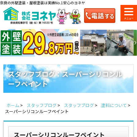
奈良の外壁塗装・屋根塗装は実績No.1安心のヨネヤ
ショールーム
料金一覧
会社案内
のご紹介
スタッフブログ：スーパーシリコンル
ーフペイント
お問い合わせ
来店予約
お電話
お見積り
ホーム
>
スタッフブログ
>
スタッフブログ
>
塗料について
>
地域の事例がいっぱい
スーパーシリコンルーフペイント
ヨネヤの施工実績
スーパーシリコンルーフペイント
Home
お客様の声