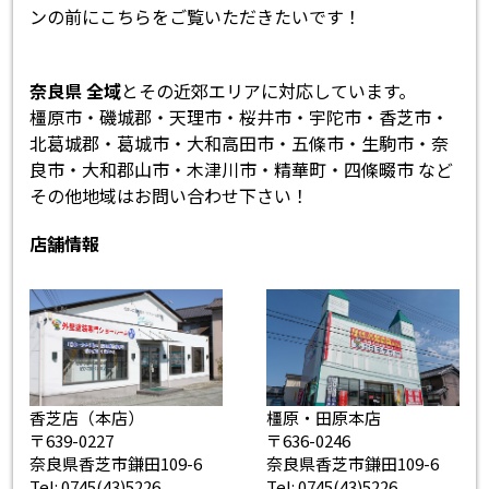
ンの前にこちらをご覧いただきたいです！
奈良県 全域
とその近郊エリアに対応しています。
橿原市・磯城郡・天理市・桜井市・宇陀市・香芝市・
北葛城郡・葛城市・大和高田市・五條市・生駒市・奈
良市・大和郡山市・木津川市・精華町・四條畷市 など
その他地域はお問い合わせ下さい！
店舗情報
香芝店（本店）
橿原・田原本店
〒639-0227
〒636-0246
奈良県香芝市鎌田109-6
奈良県香芝市鎌田109-6
Tel: 0745(43)5226
Tel: 0745(43)5226