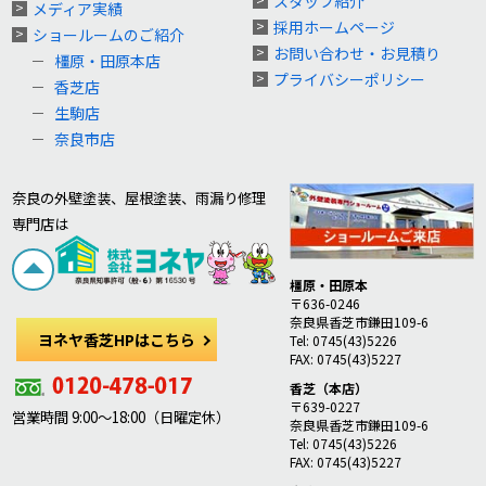
スタッフ紹介
メディア実績
採用ホームページ
ショールームのご紹介
お問い合わせ・お見積り
橿原・田原本店
プライバシーポリシー
香芝店
生駒店
奈良市店
奈良の外壁塗装、屋根塗装、雨漏り修理
専門店は
橿原・田原本
〒636-0246
奈良県香芝市鎌田109-6
ヨネヤ香芝HPはこちら
Tel: 0745(43)5226
FAX: 0745(43)5227
香芝（本店）
〒639-0227
営業時間 9:00～18:00（日曜定休）
奈良県香芝市鎌田109-6
Tel: 0745(43)5226
FAX: 0745(43)5227