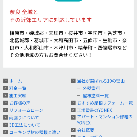
奈良 全域と
その近郊エリアに対応しています
橿原市・磯城郡・天理市・桜井市・宇陀市・香芝市・
北葛城郡・葛城市・大和高田市・五條市・生駒市・奈
良市・大和郡山市・木津川市・精華町・四條畷市など
その他地域の方もお問合せください！
ホーム
当社が選ばれる10の理由
料金一覧
外壁塗料
施工実績
屋根塗料一覧
お客様の声
おすすめ屋根リフォーム一覧
リフォームローン
工場塗装のYONEX
アパート・マンション修繕の
雨漏りについて
YONEX
3D工法について
会社概要
コーキング材の種類と違い