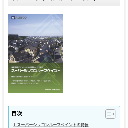
スタッフ紹介
よくあるご質問
スタッフブログ
屋根リフォームについて
雨漏りについて
雨漏りの施工実績
ヨネヤがお客様から選ばれる10の
リフォームローン
理由
工場倉庫改修
アパート・マンション修繕
見積もりシミュレーション
目次
1.スーパーシリコンルーフペイントの特長